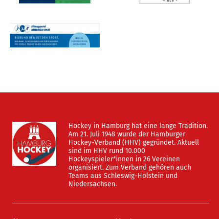
Hockey in Hamburg hat eine lange Tradition.
Am 21. Juli 1948 wurde der Hamburger
Hockey-Verband (HHV) gegründet. Aktuell
sind im HHV rund 10.000
Hockeyspieler*innen in 26 Vereinen
organisiert. Zum Verband gehören auch
Teams aus Schleswig-Holstein und
Niedersachsen.