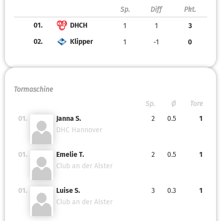
Sp.
Diff
Pkt.
01.
DHCH
1
1
3
02.
Klipper
1
-1
0
Tormaschine
Sp.
Ø
Tore
01.
Janna S.
2
0.5
1
DHC Hannover
01.
Emelie T.
2
0.5
1
Club an der Alster
01.
Luise S.
3
0.3
1
Club an der Alster