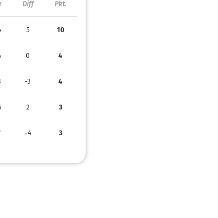
e
Diff
Pkt.
4
5
10
4
0
4
8
-3
4
6
2
3
7
-4
3