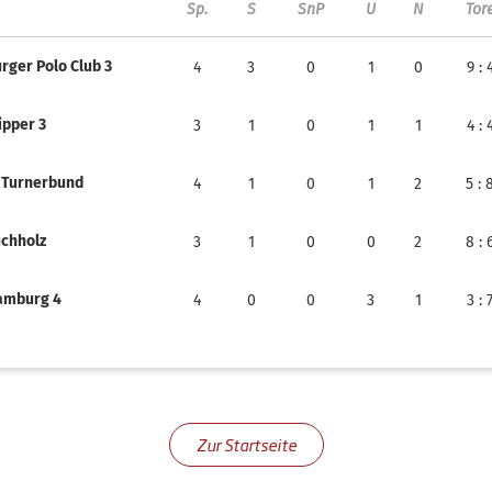
Sp.
S
SnP
U
N
Tor
ger Polo Club 3
4
3
0
1
0
9
: 
ipper 3
3
1
0
1
1
4
: 
 Turnerbund
4
1
0
1
2
5
: 
chholz
3
1
0
0
2
8
: 
amburg 4
4
0
0
3
1
3
: 
Zur Startseite