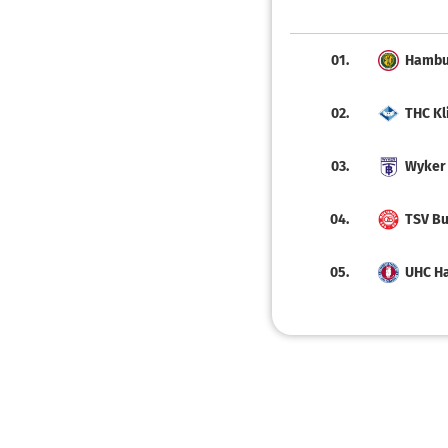
01.
Hambur
02.
THC Kl
03.
Wyker
04.
TSV Bu
05.
UHC H