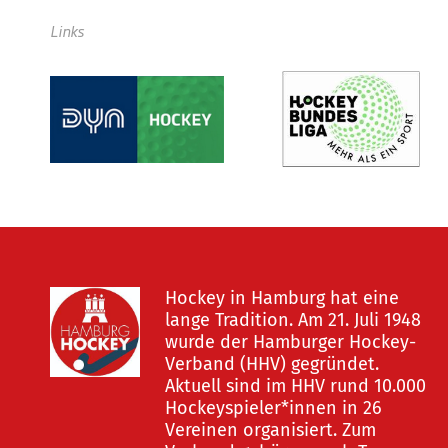
Links
Hockey in Hamburg hat eine
lange Tradition. Am 21. Juli 1948
wurde der Hamburger Hockey-
Verband (HHV) gegründet.
Aktuell sind im HHV rund 10.000
Hockeyspieler*innen in 26
Vereinen organisiert. Zum