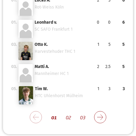
01.
Lucas A.
2
3
6
Rot-Weiss Köln
01.
Leonhard v.
0
0
6
SC SAFO Frankfurt 1
03.
Otto K.
1
5
5
Harvestehuder THC 1
03.
Matti A.
2
2.5
5
Mannheimer HC 1
05.
Tim W.
1
3
3
HTC Uhlenhorst Mülheim
01
02
03