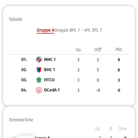
Tabelle
Gruppe A
Gruppe B
Pl. 1 - 4
Pl. 5
Pl. 7
Sp.
Diff
Pkt.
01.
MHC 1
3
3
9
02.
BHC 1
3
5
6
03.
HTCU
3
0
3
04.
DCadA 1
3
-8
0
Tormaschine
Sp.
Ø
Tore