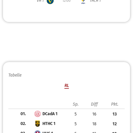
VH 1
12:00
THCH 1
Tabelle
RL
Sp.
Diff
Pkt.
01.
DCadA 1
5
16
13
02.
HTHC 1
5
18
12