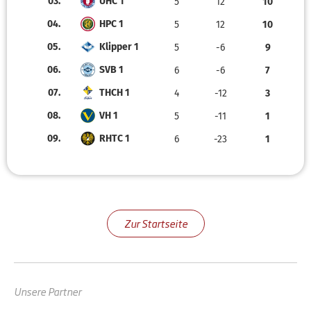
03.
UHC 1
5
12
10
04.
HPC 1
5
12
10
05.
Klipper 1
5
-6
9
06.
SVB 1
6
-6
7
07.
THCH 1
4
-12
3
08.
VH 1
5
-11
1
09.
RHTC 1
6
-23
1
Zur Startseite
Unsere Partner