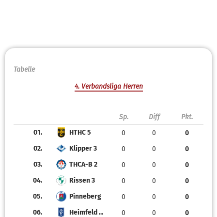
Tabelle
4. Verbandsliga Herren
Sp.
Diff
Pkt.
01.
HTHC 5
0
0
0
02.
Klipper 3
0
0
0
03.
THCA-B 2
0
0
0
04.
Rissen 3
0
0
0
05.
Pinneberg
0
0
0
06.
Heimfeld ...
0
0
0