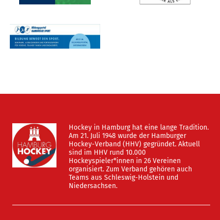
Hockey in Hamburg hat eine lange Tradition.
Am 21. Juli 1948 wurde der Hamburger
Hockey-Verband (HHV) gegründet. Aktuell
sind im HHV rund 10.000
Hockeyspieler*innen in 26 Vereinen
organisiert. Zum Verband gehören auch
Teams aus Schleswig-Holstein und
Niedersachsen.