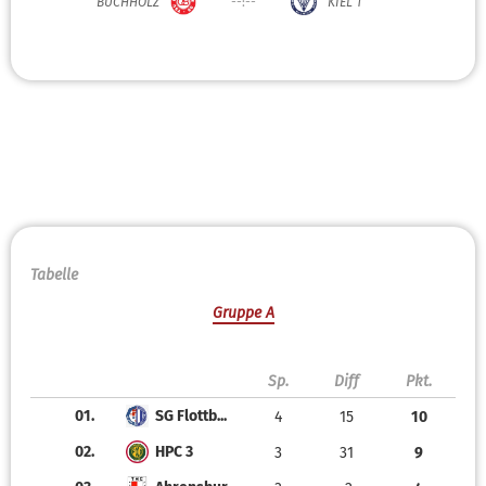
BUCHHOLZ
--:--
KIEL 1
Tabelle
Gruppe A
Sp.
Diff
Pkt.
01.
SG Flottb...
4
15
10
02.
HPC 3
3
31
9