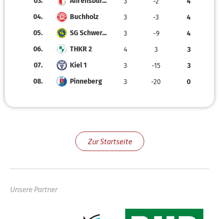
03.
Ahrensbur...
3
-2
4
04.
Buchholz
3
-3
4
05.
SG Schwer...
3
-9
4
06.
THKR 2
4
3
3
07.
Kiel 1
3
-15
3
08.
Pinneberg
3
-20
0
Zur Startseite
Unsere Partner