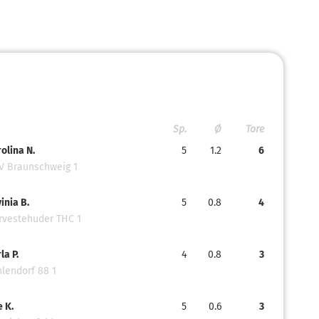
Sp.
Ø
Tore
olina N.
5
1.2
6
V Braunschweig 1
inia B.
5
0.8
4
rvestehuder THC 1
la P.
4
0.8
3
lendorf 88 1
e K.
5
0.6
3