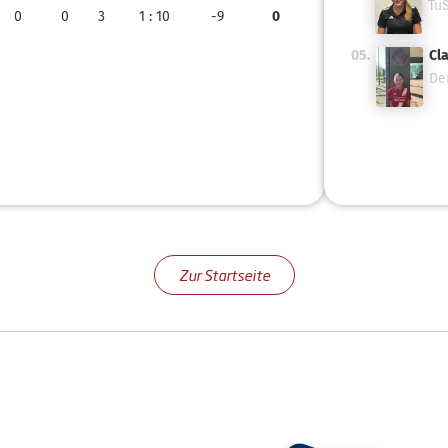
TuS
0
0
3
1
: 10
-9
0
05.
Cla
Der
Zur Startseite