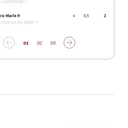
 Lichterfelde 1
ra-Marie P.
4
0.5
2
 Club an der Alster 1
01
02
03