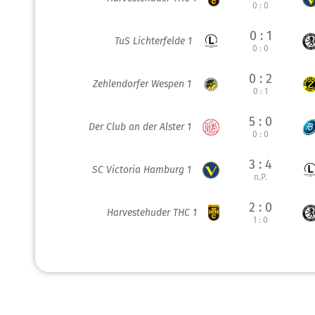
0 : 0
0 : 1
TuS Lichterfelde 1
0 : 0
0 : 2
Zehlendorfer Wespen 1
0 : 1
5 : 0
Der Club an der Alster 1
0 : 0
3 : 4
SC Victoria Hamburg 1
n.P.
2 : 0
Harvestehuder THC 1
1 : 0