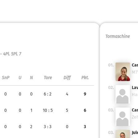
Tormaschine
 - 4
Pl. 5
Pl. 7
01.
Car
MT
SnP
U
N
Tore
Diff
Pkt.
02.
Lav
0
0
0
6
: 2
4
9
Ha
03.
Car
0
0
1
10
: 5
5
6
Zeh
0
0
2
3
: 3
0
3
03.
Jul