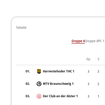
Tabelle
Gruppe A
Gruppe B
Pl. 1
Sp.
S
01.
Harvestehuder THC 1
3
3
02.
MTV Braunschweig 1
3
2
03.
Der Club an der Alster 1
3
1