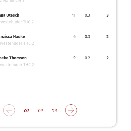
C Hannover 1
nna Utesch
11
0.3
3
rvestehuder THC 2
anzisca Hauke
6
0.3
2
rvestehuder THC 2
neke Thomsen
9
0.2
2
rvestehuder THC 2
01
02
03