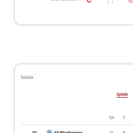
2 : 1
Tabelle
Spiele
Sp.
S
01.
SV Blankenese