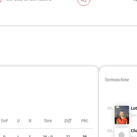
Tormaschine
01.
Lo
DH
SnP
U
N
Tore
Diff
Pkt.
02.
Cha