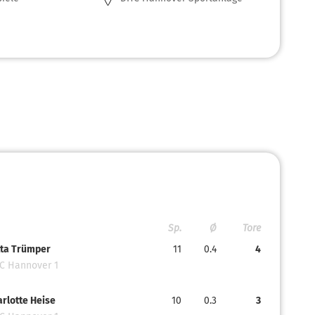
Sp.
Ø
Tore
tta Trümper
11
0.4
4
C Hannover 1
rlotte Heise
10
0.3
3