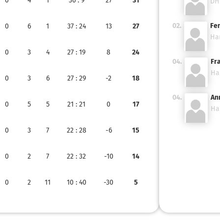
0
4
1
36
: 9
27
31
DH
02.
Fe
0
6
1
37
: 24
13
27
Ha
0
3
4
27
: 19
8
24
04.
Fr
Ha
0
3
6
27
: 29
-2
18
04.
An
0
5
5
21
: 21
0
17
Ha
0
3
7
22
: 28
-6
15
0
2
7
22
: 32
-10
14
0
2
11
10
: 40
-30
5