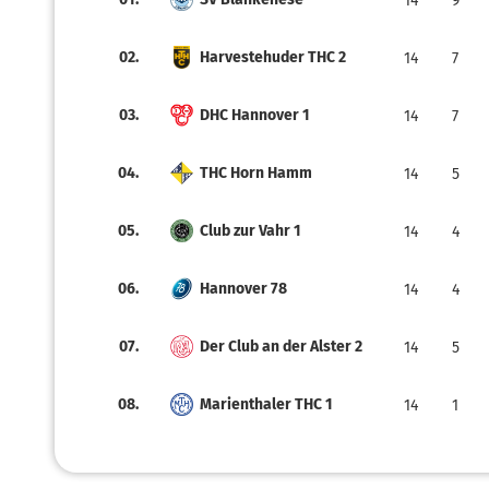
14
9
02.
Harvestehuder THC 2
14
7
03.
DHC Hannover 1
14
7
04.
THC Horn Hamm
14
5
05.
Club zur Vahr 1
14
4
06.
Hannover 78
14
4
07.
Der Club an der Alster 2
14
5
08.
Marienthaler THC 1
14
1