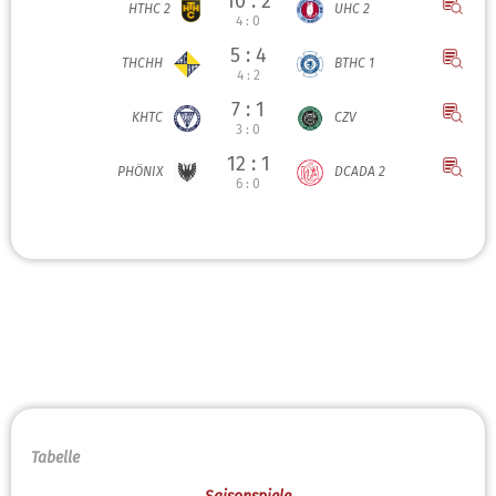
10 : 2
HTHC 2
UHC 2
4 : 0
5 : 4
THCHH
BTHC 1
4 : 2
7 : 1
KHTC
CZV
3 : 0
12 : 1
PHÖNIX
DCADA 2
6 : 0
Tabelle