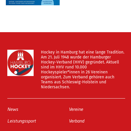
Hockey in Hamburg hat eine lange Tradition.
Am 21. Juli 1948 wurde der Hamburger
Hockey-Verband (HHV) gegründet. Aktuell
sind im HHV rund 10.000
Hockeyspieler*innen in 26 Vereinen
organisiert. Zum Verband gehören auch
Teams aus Schleswig-Holstein und
Niedersachsen.
News
Vereine
Leistungssport
Verband