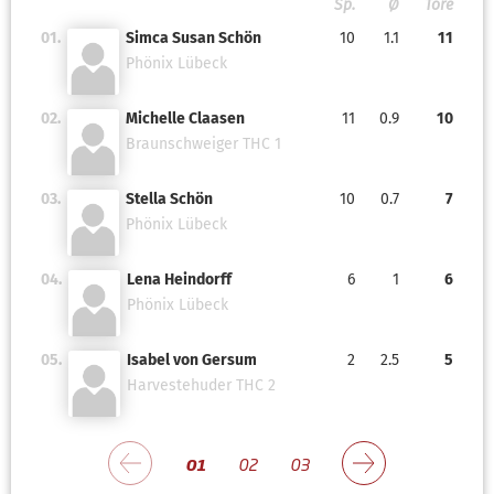
Sp.
Ø
Tore
01.
Simca Susan Schön
10
1.1
11
Phönix Lübeck
02.
Michelle Claasen
11
0.9
10
Braunschweiger THC 1
03.
Stella Schön
10
0.7
7
Phönix Lübeck
04.
Lena Heindorff
6
1
6
Phönix Lübeck
05.
Isabel von Gersum
2
2.5
5
Harvestehuder THC 2
01
02
03