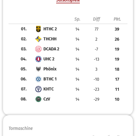
Saisonspiele
Sp.
Diff
Pkt.
01.
HTHC 2
14
77
39
02.
THCHH
14
2
26
03.
DCADA 2
14
-7
19
04.
UHC 2
14
-13
19
05.
Phönix
14
3
18
06.
BTHC 1
14
-10
17
07.
KHTC
14
-23
11
08.
CzV
14
-29
10
Tormaschine