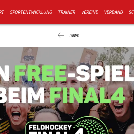
RT
SPORTENTWICKLUNG
TRAINER
VEREINE
VERBAND
SC
news