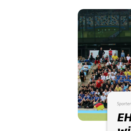
Sporte
EH
wi