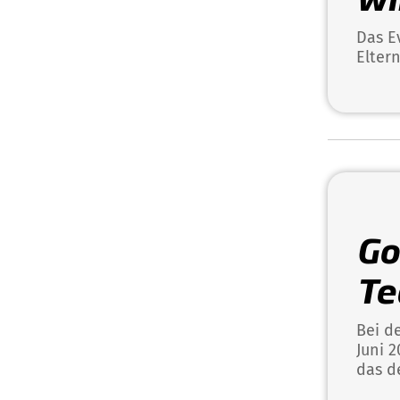
Das E
Elter
Go
Te
Bei d
Juni 
das d