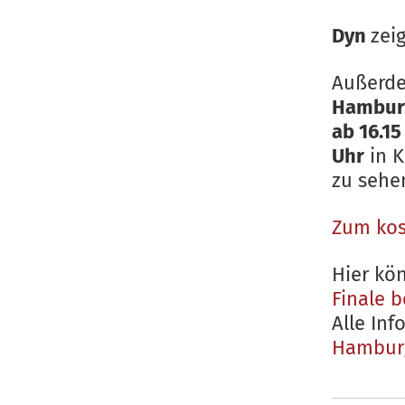
Dyn
zei
Außerde
Hamburg
ab 16.15
Uhr
in K
zu sehen
Zum kos
Hier kö
Finale b
Alle Inf
Hamburg