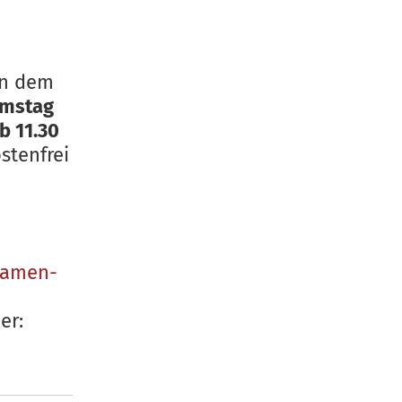
en dem
mstag
b 11.30
stenfrei
amen-
er: