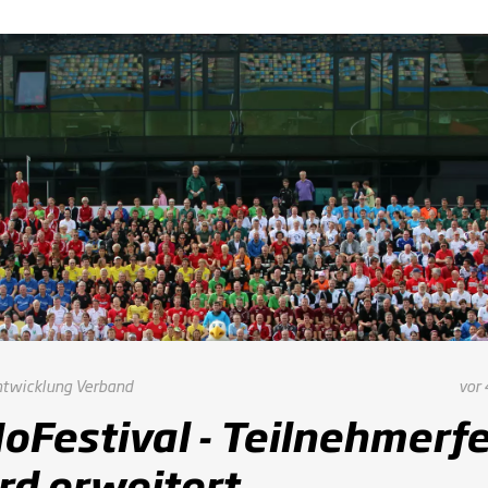
ntwicklung
Verband
vor 
oFestival - Teilnehmerfe
rd erweitert.