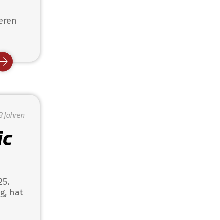
eren
3 Jahren
ic
25.
g, hat