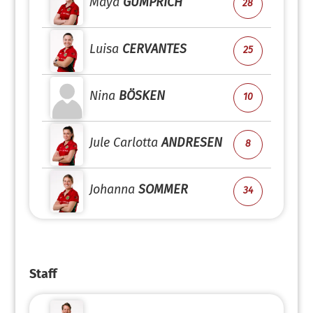
Maya
GUMPRICH
28
Luisa
CERVANTES
25
Nina
BÖSKEN
10
Jule Carlotta
ANDRESEN
8
Johanna
SOMMER
34
Staff