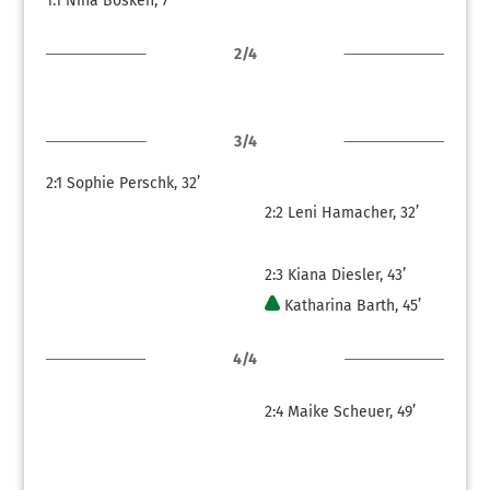
1:1
Nina Bösken, 7’
2/4
3/4
2:1
Sophie Perschk, 32’
2:2
Leni Hamacher, 32’
2:3
Kiana Diesler, 43’
Katharina Barth, 45’
4/4
2:4
Maike Scheuer, 49’