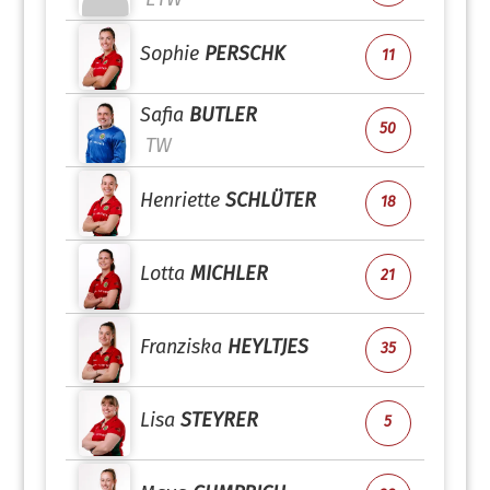
Sophie
PERSCHK
11
Safia
BUTLER
50
TW
Henriette
SCHLÜTER
18
Lotta
MICHLER
21
Franziska
HEYLTJES
35
Lisa
STEYRER
5