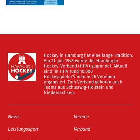
Hockey in Hamburg hat eine lange Tradition.
Am 21. Juli 1948 wurde der Hamburger
Hockey-Verband (HHV) gegründet. Aktuell
sind im HHV rund 10.000
Hockeyspieler*innen in 26 Vereinen
organisiert. Zum Verband gehören auch
Teams aus Schleswig-Holstein und
Niedersachsen.
News
Vereine
Leistungssport
Verband