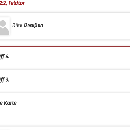
2:2, Feldtor
Rike
Dreeßen
ff 4.
ff 3.
e Karte