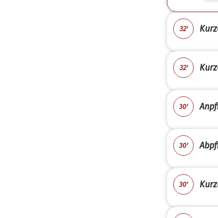
Kurz
32'
Kurz
32'
Anpfi
30'
Abpfi
30'
Kurz
30'