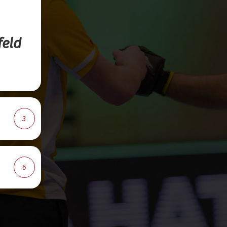
feld
3
6