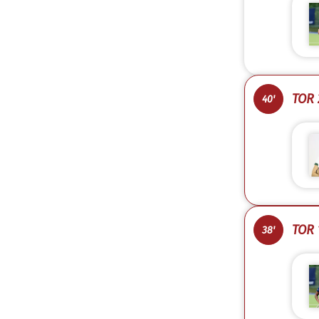
TOR 2
40'
TOR 1
38'