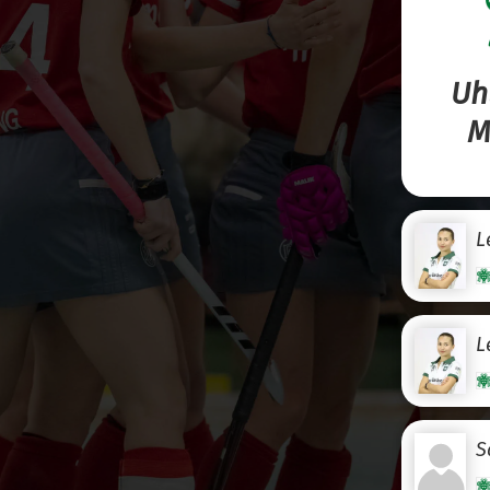
Uh
M
L
L
S