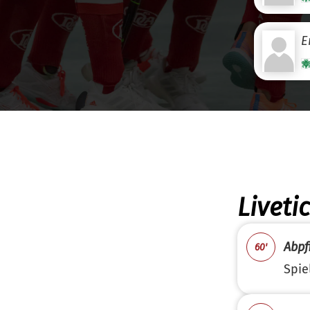
E
Liveti
Abpfi
60'
Spie