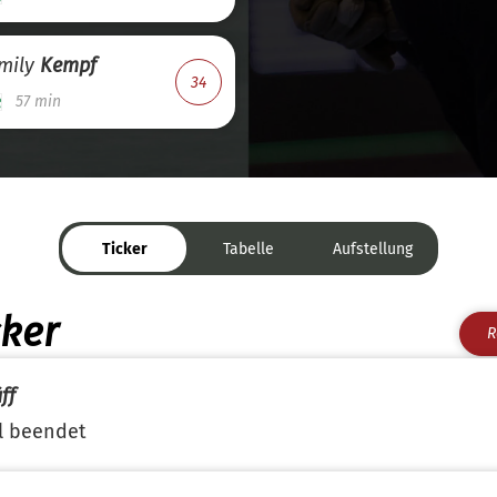
mily
Kempf
34
57 min
Ticker
Tabelle
Aufstellung
cker
R
ff
l beendet