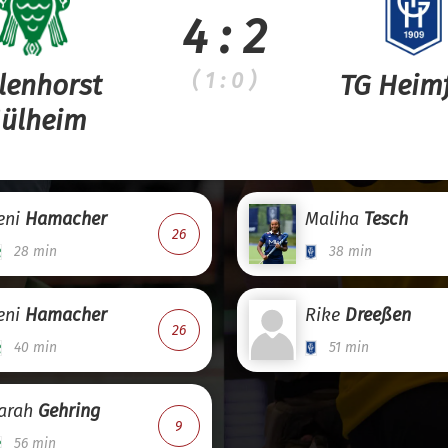
4 : 2
( 1 : 0 )
lenhorst
TG Heim
ülheim
eni
Hamacher
Maliha
Tesch
26
28 min
38 min
eni
Hamacher
Rike
Dreeßen
26
40 min
51 min
arah
Gehring
9
56 min