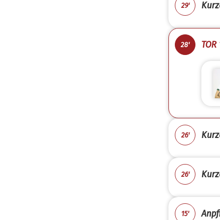
Kurz
29'
TOR 
28'
Kurz
26'
Kurz
26'
Anpfi
15'