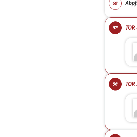
Abpfi
60'
TOR 
57'
TOR 
56'