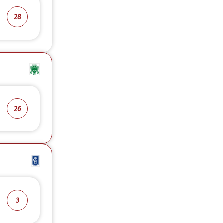
28
26
3