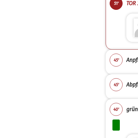
TOR 
51'
Anpfi
45'
Abpfi
45'
grün
40'