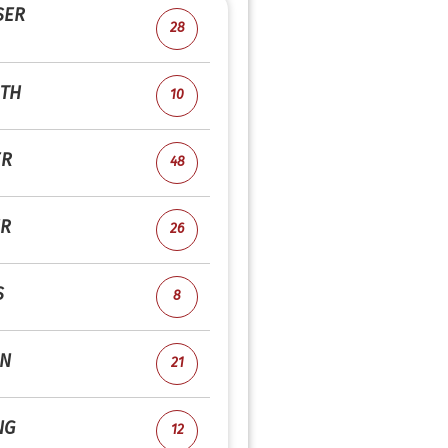
SER
28
TH
10
ER
48
R
26
S
8
EN
21
NG
12