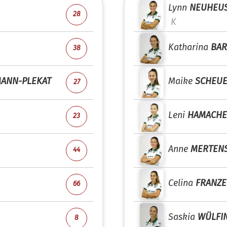
Lynn
NEUHEU
28
K
Katharina
BAR
38
ANN-PLEKAT
Maike
SCHEU
27
Leni
HAMACHE
23
Anne
MERTEN
44
Celina
FRANZ
66
Saskia
WÜLFI
8