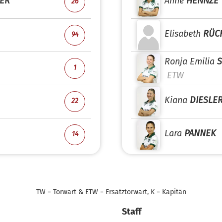
ER
Anne
HENNZE
26
Elisabeth
RÜC
94
Ronja Emilia
S
1
ETW
Kiana
DIESLE
22
Lara
PANNEK
14
TW = Torwart & ETW = Ersatztorwart, K = Kapitän
Staff