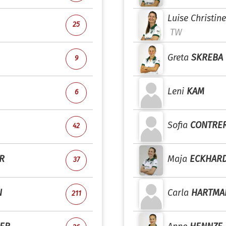
Luise Christin
25
TW
Greta
SKREBA
9
Leni
KAM
6
Sofia
CONTRER
42
R
Maja
ECKHAR
37
N
Carla
HARTMA
211