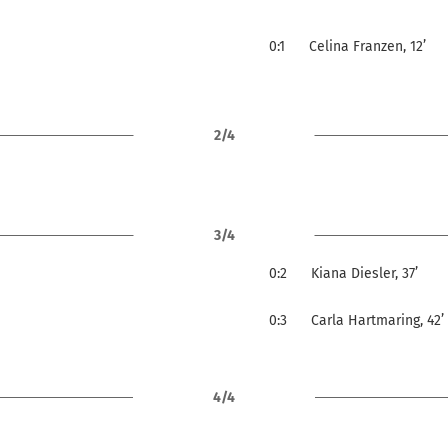
0:1
Celina Franzen, 12’
2/4
3/4
0:2
Kiana Diesler, 37’
0:3
Carla Hartmaring, 42’
4/4