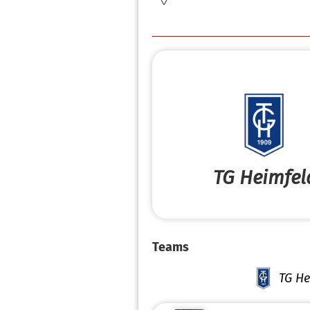
TG Heimfel
Teams
TG He