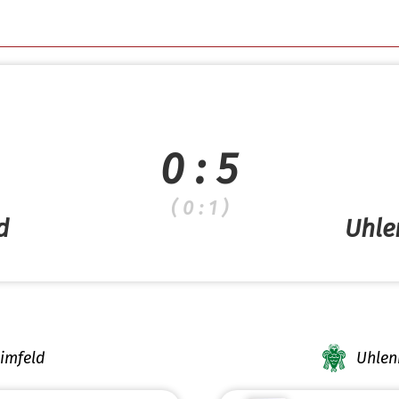
0 : 5
( 0 : 1 )
d
Uhle
imfeld
Uhlen