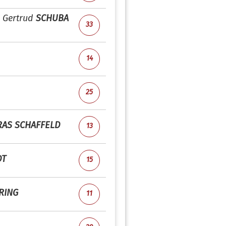
e Gertrud
SCHUBA
33
14
25
AS SCHAFFELD
13
DT
15
RING
11