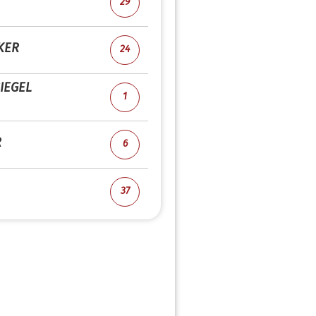
29
KER
24
IEGEL
1
R
6
37