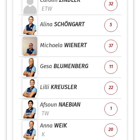
Carolin
ZINDLER
32
ETW
Alina
SCHÖNGART
5
Michaela
WIENERT
37
Gesa
BLUMENBERG
11
Lilli
KREUSLER
22
Afsoun
NAEBIAN
1
TW
Anna
WEIK
20
K