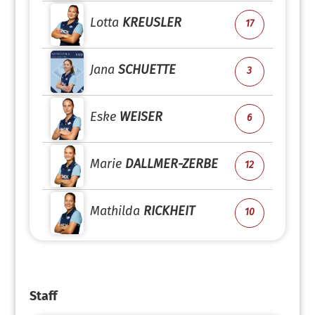
Lotta
KREUSLER
17
Jana
SCHUETTE
3
Eske
WEISER
6
Marie
DALLMER-ZERBE
12
Mathilda
RICKHEIT
10
Staff