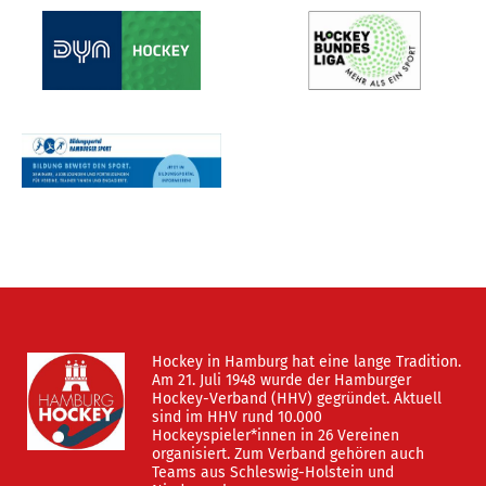
Hockey in Hamburg hat eine lange Tradition.
Am 21. Juli 1948 wurde der Hamburger
Hockey-Verband (HHV) gegründet. Aktuell
sind im HHV rund 10.000
Hockeyspieler*innen in 26 Vereinen
organisiert. Zum Verband gehören auch
Teams aus Schleswig-Holstein und