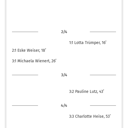
2/4
1:1
Lotta Trümper, 16’
2:1
Eske Weiser, 18’
3:1
Michaela Wienert, 26’
3/4
3:2
Pauline Lutz, 43’
4/4
3:3
Charlotte Heise, 53’