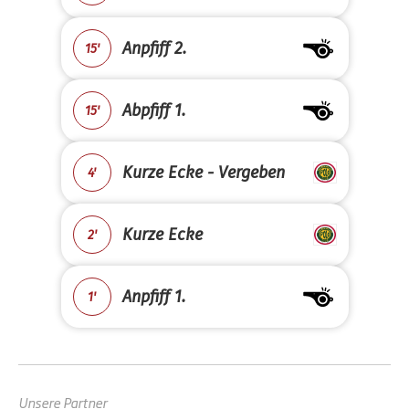
Anpfiff 2.
15'
Abpfiff 1.
15'
Kurze Ecke - Vergeben
4'
Kurze Ecke
2'
Anpfiff 1.
1'
Unsere Partner