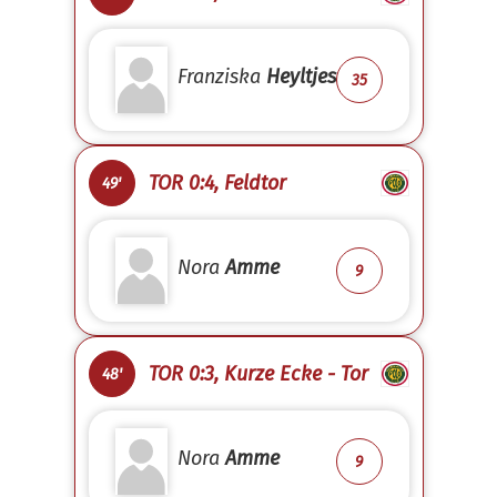
Franziska
Heyltjes
35
TOR 0:4, Feldtor
49'
Nora
Amme
9
TOR 0:3, Kurze Ecke - Tor
48'
Nora
Amme
9