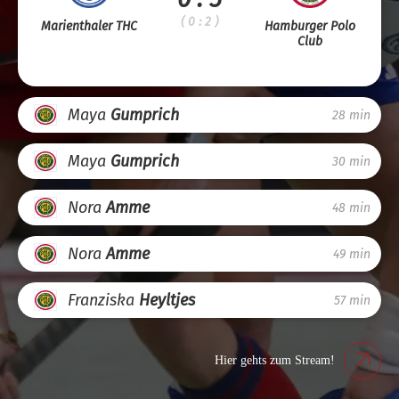
( 0 : 2 )
Marienthaler THC
Hamburger Polo
Club
Maya
Gumprich
28 min
Maya
Gumprich
30 min
Nora
Amme
48 min
Nora
Amme
49 min
Franziska
Heyltjes
57 min
Hier gehts zum Stream!