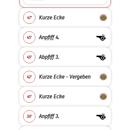
Kurze Ecke
47'
Anpfiff 4.
45'
Abpfiff 3.
45'
Kurze Ecke - Vergeben
42'
Kurze Ecke
41'
Anpfiff 3.
30'