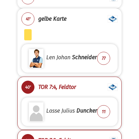
gelbe Karte
41'
Len Johan
Schneider
77
TOR 7:4, Feldtor
40'
Lasse Julius
Duncker
11