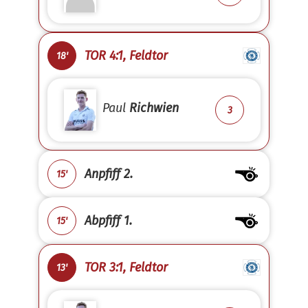
TOR 4:1, Feldtor
18'
Paul
Richwien
3
Anpfiff 2.
15'
Abpfiff 1.
15'
TOR 3:1, Feldtor
13'