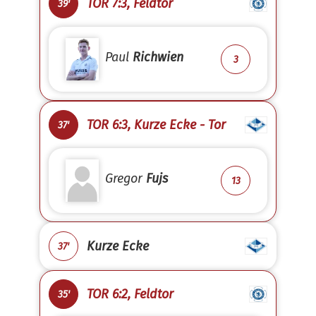
TOR 7:3, Feldtor
39'
Paul
Richwien
3
TOR 6:3, Kurze Ecke - Tor
37'
Gregor
Fujs
13
Kurze Ecke
37'
TOR 6:2, Feldtor
35'