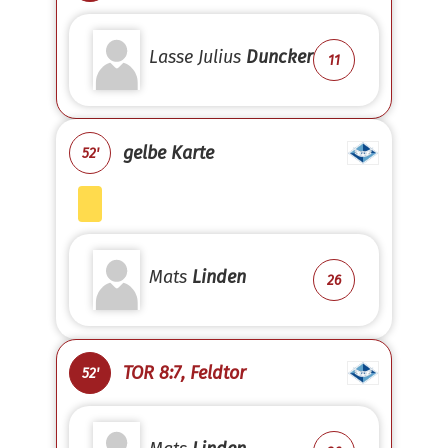
Lasse Julius
Duncker
11
gelbe Karte
52'
Mats
Linden
26
TOR 8:7, Feldtor
52'