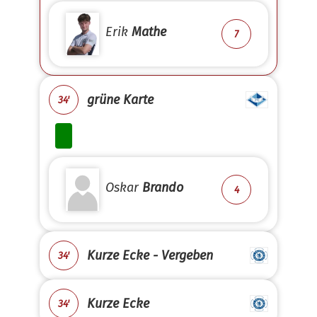
Erik
Mathe
7
grüne Karte
34'
Oskar
Brando
4
Kurze Ecke - Vergeben
34'
Kurze Ecke
34'