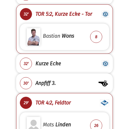
TOR 5:2, Kurze Ecke - Tor
32'
Bastian
Wons
8
Kurze Ecke
32'
Anpfiff 3.
30'
TOR 4:2, Feldtor
29'
Mats
Linden
26