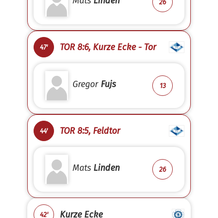
Mats
Linden
26
TOR 8:6, Kurze Ecke - Tor
47'
Gregor
Fujs
13
TOR 8:5, Feldtor
44'
Mats
Linden
26
Kurze Ecke
42'