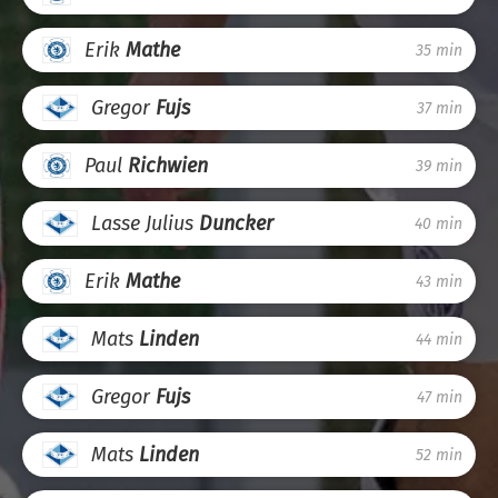
Erik
Mathe
35 min
Gregor
Fujs
37 min
Paul
Richwien
39 min
Lasse Julius
Duncker
40 min
Erik
Mathe
43 min
Mats
Linden
44 min
Gregor
Fujs
47 min
Mats
Linden
52 min