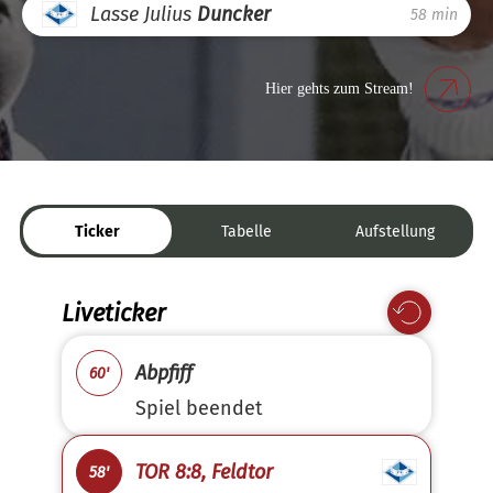
Lasse Julius
Duncker
58 min
Hier gehts zum Stream!
Ticker
Tabelle
Aufstellung
Liveticker
Abpfiff
60'
Spiel beendet
TOR 8:8, Feldtor
58'