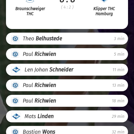
( 4 : 2 )
Braunschweiger
Klipper THC
THC
Hamburg
Theo
Belhustede
3 min
Paul
Richwien
5 min
Len Johan
Schneider
11 min
Paul
Richwien
13 min
Paul
Richwien
18 min
Mats
Linden
29 min
Bastian
Wons
32 min