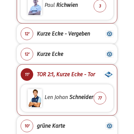
Paul
Richwien
3
Kurze Ecke - Vergeben
12'
Kurze Ecke
12'
TOR 2:1, Kurze Ecke - Tor
11'
Len Johan
Schneider
77
grüne Karte
10'