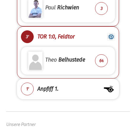
Paul
Richwien
3
TOR 1:0, Feldtor
3'
Theo
Belhustede
64
Anpfiff 1.
1'
Unsere Partner