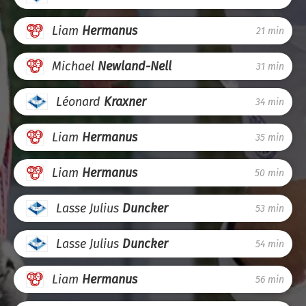
Liam
Hermanus
21 min
Michael
Newland-Nell
31 min
Léonard
Kraxner
34 min
Liam
Hermanus
35 min
Liam
Hermanus
50 min
Lasse Julius
Duncker
53 min
Lasse Julius
Duncker
54 min
Liam
Hermanus
56 min