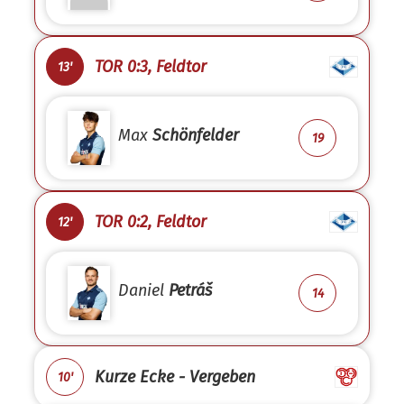
TOR 0:3, Feldtor
13'
Max
Schönfelder
19
TOR 0:2, Feldtor
12'
Daniel
Petráš
14
Kurze Ecke - Vergeben
10'