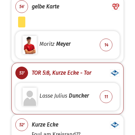
gelbe Karte
54'
Moritz
Meyer
14
TOR 5:8, Kurze Ecke - Tor
53'
Lasse Julius
Duncker
11
Kurze Ecke
52'
Foul am Kreisrand??