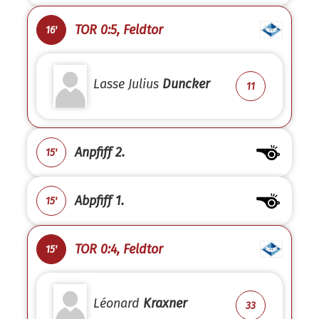
TOR 0:5, Feldtor
16'
Lasse Julius
Duncker
11
Anpfiff 2.
15'
Abpfiff 1.
15'
TOR 0:4, Feldtor
15'
Léonard
Kraxner
33