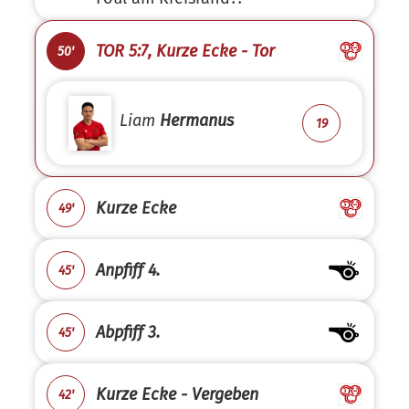
TOR 5:7, Kurze Ecke - Tor
50'
Liam
Hermanus
19
Kurze Ecke
49'
Anpfiff 4.
45'
Abpfiff 3.
45'
Kurze Ecke - Vergeben
42'