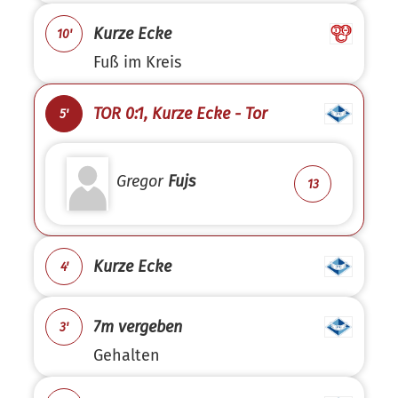
Kurze Ecke
10'
Fuß im Kreis
TOR 0:1, Kurze Ecke - Tor
5'
Gregor
Fujs
13
Kurze Ecke
4'
7m vergeben
3'
Gehalten