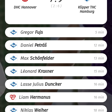
( 2 : 6 )
DHC Hannover
Klipper THC
Hamburg
Gregor
Fujs
5 min
Daniel
Petráš
12 min
Max
Schönfelder
13 min
Léonard
Kraxner
15 min
Lasse Julius
Duncker
16 min
Liam
Hermanus
16 min
Niklas
Weiher
18 min