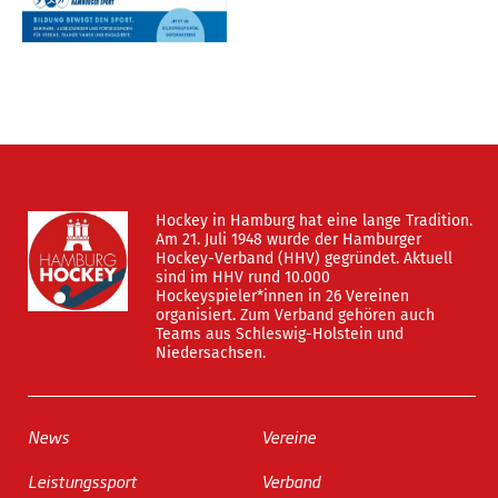
Hockey in Hamburg hat eine lange Tradition.
Am 21. Juli 1948 wurde der Hamburger
Hockey-Verband (HHV) gegründet. Aktuell
sind im HHV rund 10.000
Hockeyspieler*innen in 26 Vereinen
organisiert. Zum Verband gehören auch
Teams aus Schleswig-Holstein und
Niedersachsen.
News
Vereine
Leistungssport
Verband