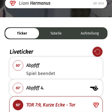
Liam
Hermanus
60 min
Ticker
Tabelle
Aufstellung
Liveticker
Abpfiff
60'
Spiel beendet
Abpfiff 4.
60'
TOR 7:9, Kurze Ecke - Tor
60'