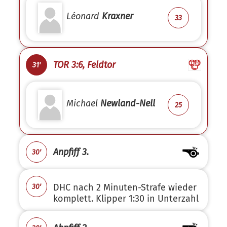
Léonard
Kraxner
33
TOR 3:6, Feldtor
31'
Michael
Newland-Nell
25
Anpfiff 3.
30'
DHC nach 2 Minuten-Strafe wieder
30'
komplett. Klipper 1:30 in Unterzahl