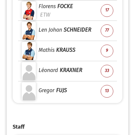
Florens
FOCKE
17
ETW
Len Johan
SCHNEIDER
77
Mathis
KRAUSS
9
Léonard
KRAXNER
33
Gregor
FUJS
13
Staff