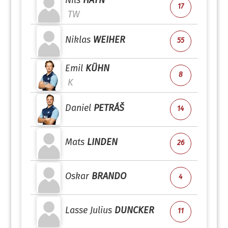
Nils
HAYN
17
TW
Niklas
WEIHER
55
Emil
KÜHN
8
K
Daniel
PETRÁŠ
14
Mats
LINDEN
26
Oskar
BRANDO
4
Lasse Julius
DUNCKER
11