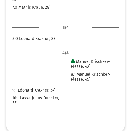
7:0
Mathis Krauß, 28’
3/4
8:0
Léonard Kraxner, 33’
4/4
Manuel Krischker-
Plesse, 42’
8:1
Manuel Krischker-
Plesse, 45’
9:1
Léonard Kraxner, 54’
10:1
Lasse Julius Duncker,
55’