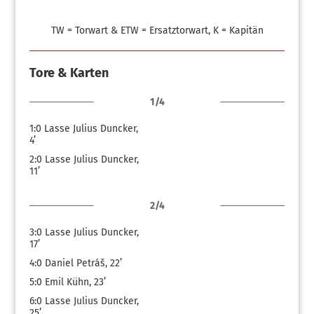
TW = Torwart & ETW = Ersatztorwart, K = Kapitän
Tore & Karten
1/4
1:0
Lasse Julius Duncker,
4’
2:0
Lasse Julius Duncker,
11’
2/4
3:0
Lasse Julius Duncker,
17’
4:0
Daniel Petráš, 22’
5:0
Emil Kühn, 23’
6:0
Lasse Julius Duncker,
25’