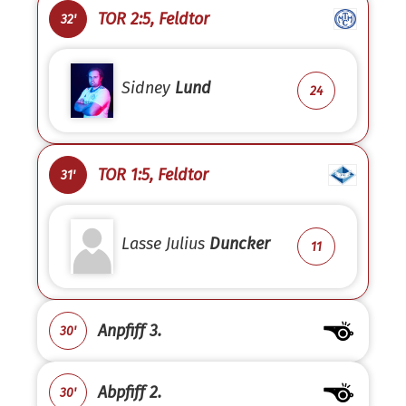
TOR 2:5, Feldtor
32'
Sidney
Lund
24
TOR 1:5, Feldtor
31'
Lasse Julius
Duncker
11
Anpfiff 3.
30'
Abpfiff 2.
30'