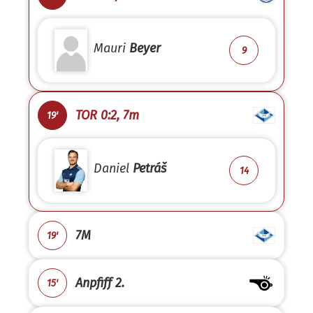
Mauri
Beyer
9
TOR 0:2, 7m
19'
Daniel
Petráš
14
7M
19'
Anpfiff 2.
15'