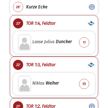
Kurze Ecke
28'
TOR 1:4, Feldtor
23'
Lasse Julius
Duncker
11
TOR 1:3, Feldtor
22'
Niklas
Weiher
55
TOR 1:2, Feldtor
21'