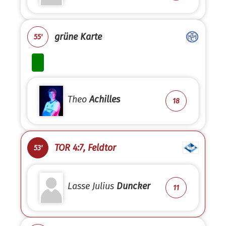
grüne Karte
55'
Theo
Achilles
18
TOR 4:7, Feldtor
53'
Lasse Julius
Duncker
11