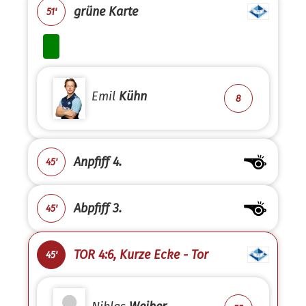
grüne Karte
51'
Emil
Kühn
8
Anpfiff 4.
45'
Abpfiff 3.
45'
TOR 4:6, Kurze Ecke - Tor
45'