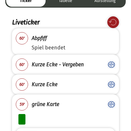
Ticker
Tabelle
Aufstellung
Liveticker
Abpfiff
60'
Spiel beendet
Kurze Ecke - Vergeben
60'
Kurze Ecke
60'
grüne Karte
59'