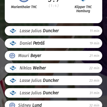
( 1 : 4 )
Marienthaler THC
Klipper THC
Hamburg
Lasse Julius
Duncker
11 min
Daniel
Petráš
19 min
Mauri
Beyer
21 min
Niklas
Weiher
22 min
Lasse Julius
Duncker
23 min
Lasse Julius
Duncker
31 min
Sidney
Lund
32 min