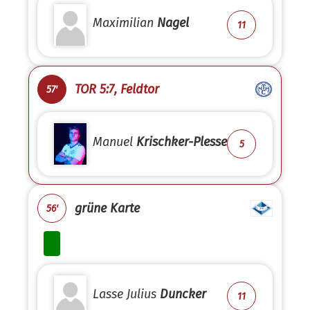
Maximilian
Nagel
11
TOR 5:7, Feldtor
57'
Manuel
Krischker-Plesse
5
grüne Karte
56'
Lasse Julius
Duncker
11