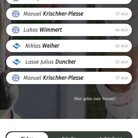
Manuel
Krischker-Plesse
37 min
Lukas
Wimmert
44 min
Niklas
Weiher
45 min
Lasse Julius
Duncker
53 min
Manuel
Krischker-Plesse
57 min
Hier gehts zum Stream!