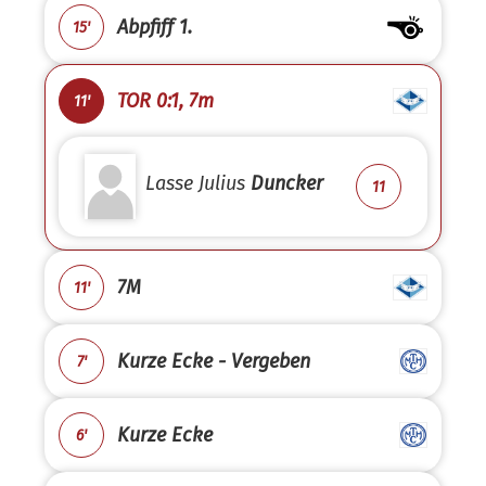
Abpfiff 1.
15'
TOR 0:1, 7m
11'
Lasse Julius
Duncker
11
7M
11'
Kurze Ecke - Vergeben
7'
Kurze Ecke
6'