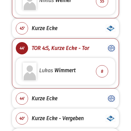
Niklas
Weiher
55
Kurze Ecke
45'
TOR 4:5, Kurze Ecke - Tor
44'
Lukas
Wimmert
8
Kurze Ecke
44'
Kurze Ecke - Vergeben
40'