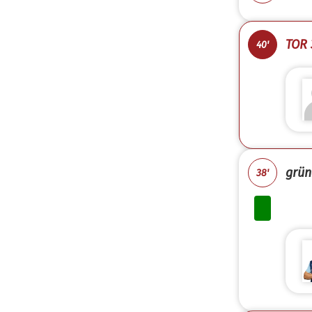
TOR 
40'
grün
38'