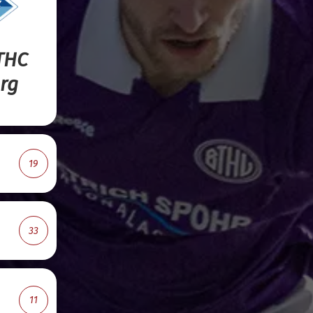
 THC
rg
19
33
11