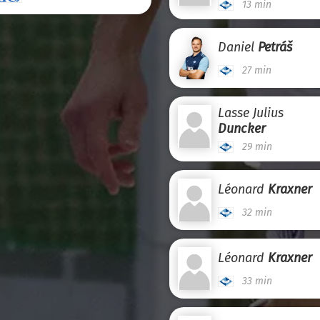
13 min
Daniel
Petráš
27 min
Lasse Julius
Duncker
29 min
Léonard
Kraxner
32 min
Léonard
Kraxner
33 min