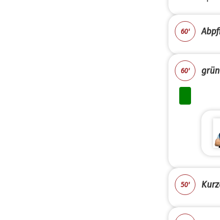
Abpfi
60'
grün
60'
Kurz
50'