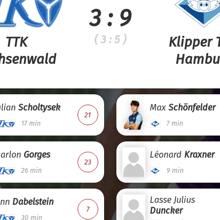
3 : 9
( 3 : 5 )
TTK
Klipper
hsenwald
Hambu
ulian
Scholtysek
Max
Schönfelder
21
17 min
7 min
arlon
Gorges
Léonard
Kraxner
23
26 min
9 min
Lasse Julius
inn
Dabelstein
7
Duncker
30 min