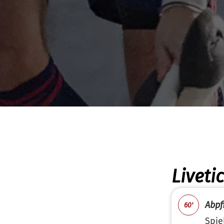
Liveti
Abpfi
60'
Spie