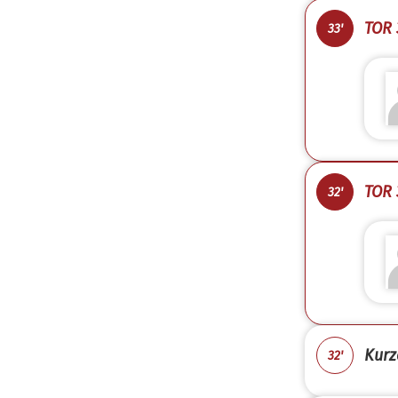
TOR 
33'
TOR 
32'
Kurz
32'