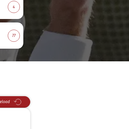
4
77
eload