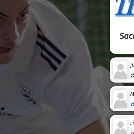
Sac
J
M
F