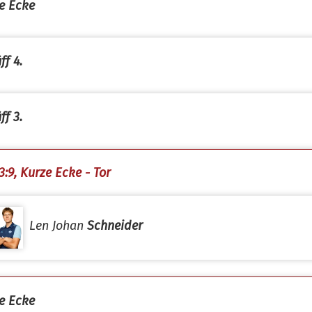
e Ecke
ff 4.
ff 3.
3:9, Kurze Ecke - Tor
Len Johan
Schneider
e Ecke