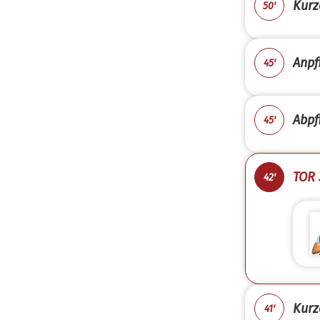
Kurz
50'
Anpfi
45'
Abpfi
45'
TOR 
42'
Kurz
41'