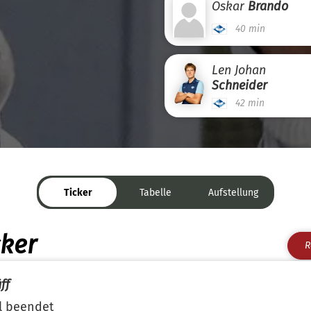
Oskar
Brando
40 min
Len Johan
Schneider
42 min
Ticker
Tabelle
Aufstellung
cker
R
ff
l beendet