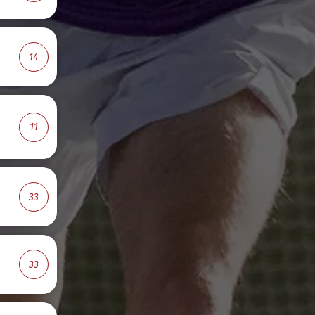
14
11
33
33