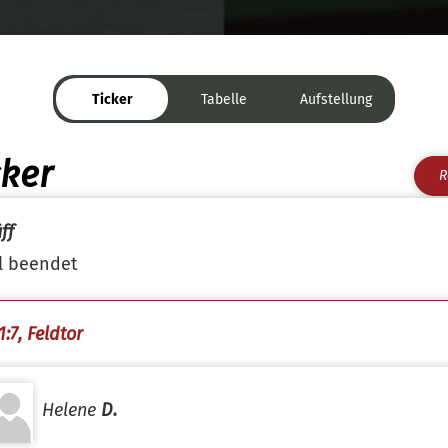
Ticker
Tabelle
Aufstellung
cker
R
ff
l beendet
:7, Feldtor
Helene
D.