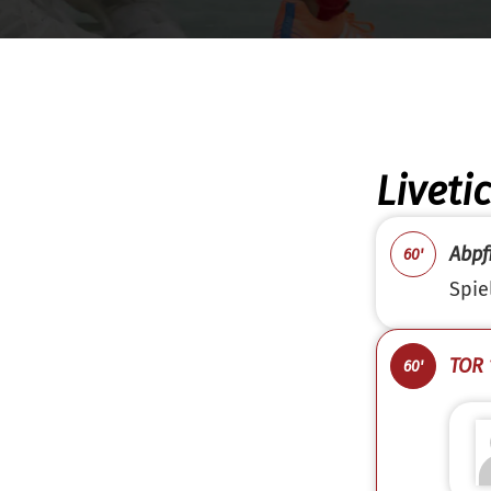
Liveti
Abpfi
60'
Spie
TOR 1
60'