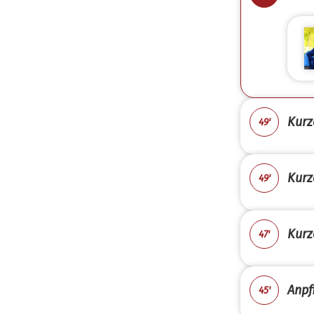
Kurz
49'
Kurz
49'
Kurz
47'
Anpfi
45'