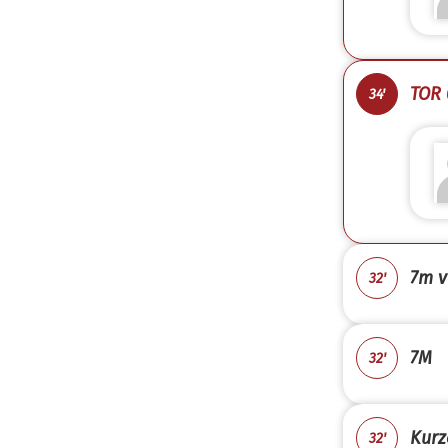
TOR 
34'
7m v
32'
7M
32'
Kurz
32'