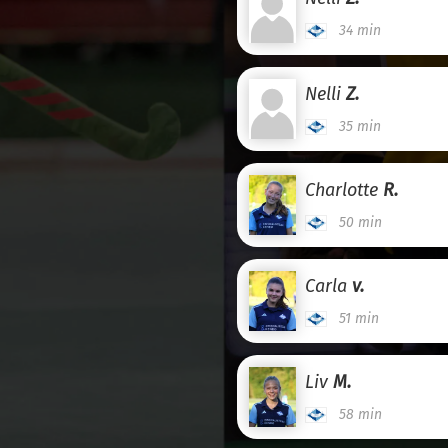
34 min
Nelli
Z.
35 min
Charlotte
R.
50 min
Carla
v.
51 min
Liv
M.
58 min