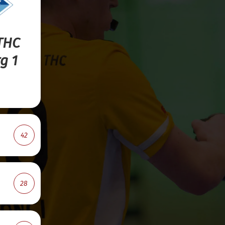
 THC
g 1
42
28