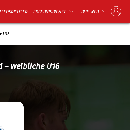
HIEDSRICHTER
ERGEBNISDIENST
DHB WEB
e U16
 – weibliche U16