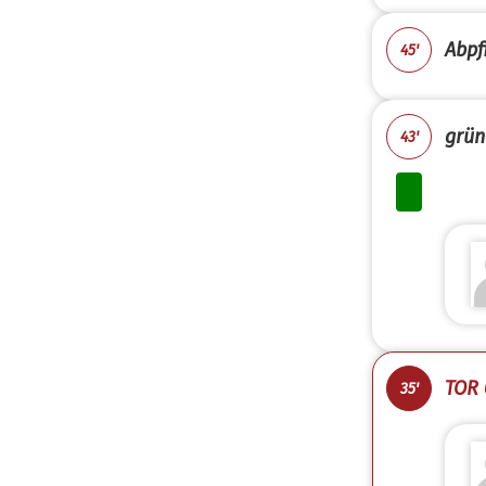
Abpfi
45'
grün
43'
TOR 
35'