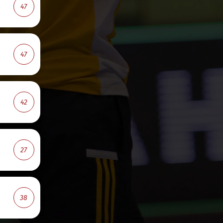
47
47
42
27
38