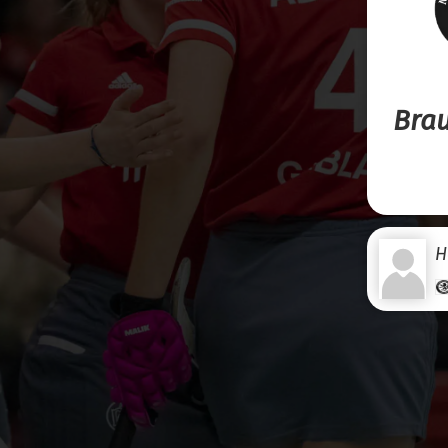
Bra
H