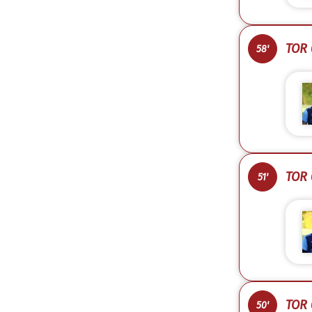
TOR 
58'
TOR 
51'
TOR 
50'