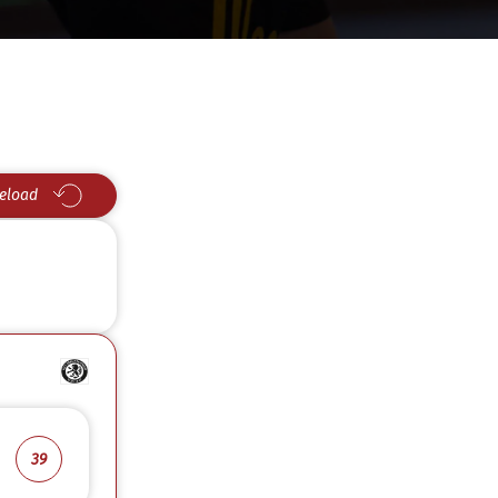
eload
39