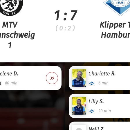
1 : 7
MTV
Klipper
( 0 : 2 )
unschweig
Hambur
1
elene
D.
Charlotte
R.
39
60 min
6 min
Lilly
S.
20 min
Nelli
Z.