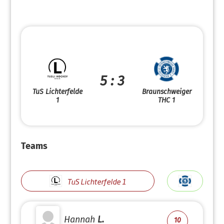
5 : 3
TuS Lichterfelde
Braunschweiger
1
THC 1
Teams
TuS Lichterfelde 1
Hannah
L.
10