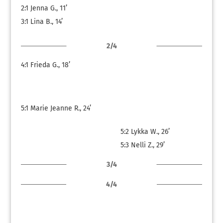
2:1
Jenna G., 11’
3:1
Lina B., 14’
2/4
4:1
Frieda G., 18’
5:1
Marie Jeanne R., 24’
5:2
Lykka W., 26’
5:3
Nelli Z., 29’
3/4
4/4