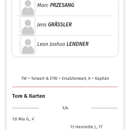
Marc
PRZESANG
Jens
GRÄSSLER
Leon Joshua
LENDNER
TW = Torwart & ETW = Ersatztorwart, K = Kapitän
Tore & Karten
1/4
1:0
Mia G., 4’
1:1
Henriette J., 11’