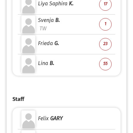
Liya Saphira
K.
17
Svenja
B.
1
TW
Frieda
G.
23
Lina
B.
55
Staff
Felix
GARY