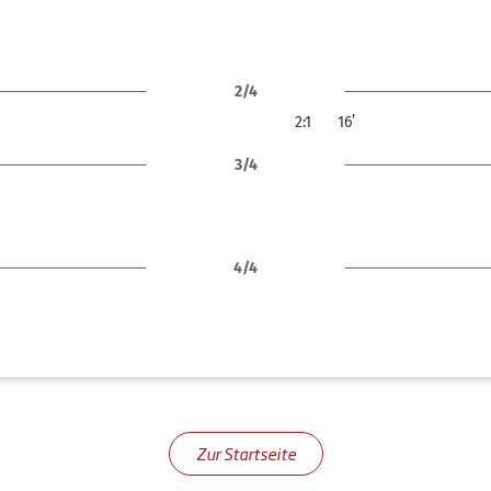
2/4
2:1
16’
3/4
4/4
Zur Startseite