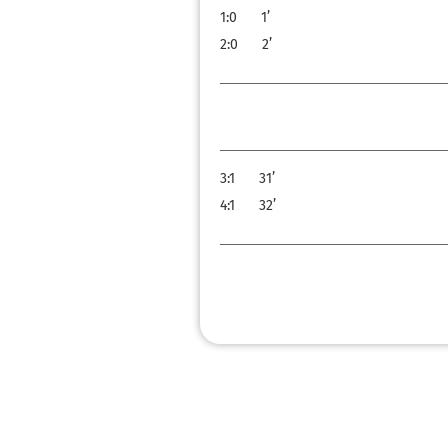
1:0
1’
2:0
2’
3:1
31’
4:1
32’