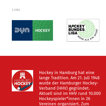
Links
Hockey in Hamburg hat eine
lange Tradition. Am 21. Juli 1948
wurde der Hamburger Hockey-
Verband (HHV) gegründet.
Aktuell sind im HHV rund 10.000
Hockeyspieler*innen in 26
Vereinen organisiert. Zum