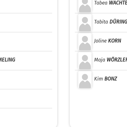
Tabea
WACHT
Tabita
DÜRIN
Joline
KORN
MELING
Maja
WÖRZLE
Kim
BONZ