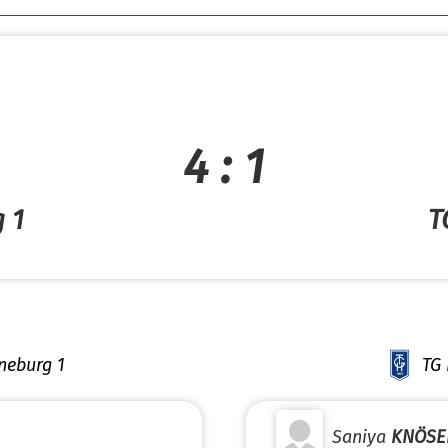
4 : 1
 1
T
neburg 1
TG 
Saniya
KNÖSE