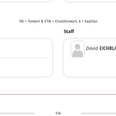
TW = Torwart & ETW = Ersatztorwart, K = Kapitän
Staff
David
EICHBL
1/4