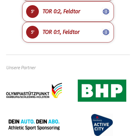
TOR 0:2, Feldtor
5'
TOR 0:1, Feldtor
5'
Unsere Partner