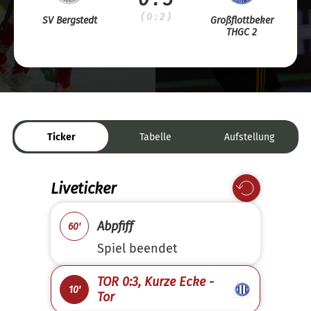
( 0 : 2 )
SV Bergstedt
Großflottbeker
THGC 2
Ticker
Tabelle
Aufstellung
Liveticker
Abpfiff
60'
Spiel beendet
TOR 0:3, Kurze Ecke -
10'
Tor