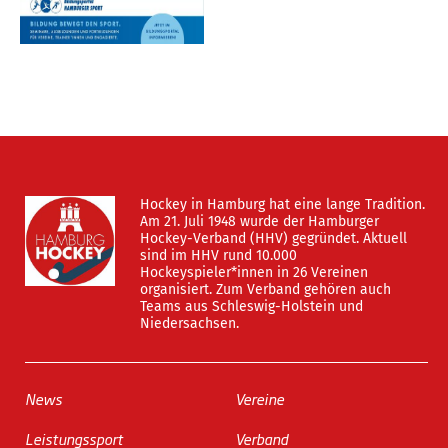
Hockey in Hamburg hat eine lange Tradition.
Am 21. Juli 1948 wurde der Hamburger
Hockey-Verband (HHV) gegründet. Aktuell
sind im HHV rund 10.000
Hockeyspieler*innen in 26 Vereinen
organisiert. Zum Verband gehören auch
Teams aus Schleswig-Holstein und
Niedersachsen.
News
Vereine
Leistungssport
Verband