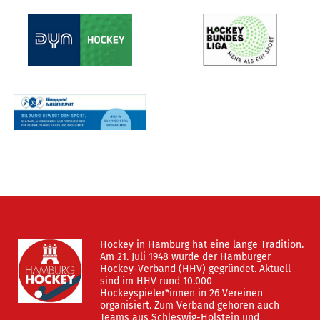
Hockey in Hamburg hat eine lange Tradition.
Am 21. Juli 1948 wurde der Hamburger
Hockey-Verband (HHV) gegründet. Aktuell
sind im HHV rund 10.000
Hockeyspieler*innen in 26 Vereinen
organisiert. Zum Verband gehören auch
Teams aus Schleswig-Holstein und