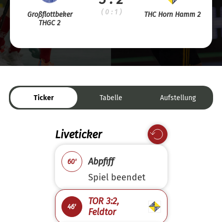
( 0 : 1 )
Großflottbeker
THC Horn Hamm 2
THGC 2
Ticker
Tabelle
Aufstellung
Liveticker
Abpfiff
60'
Spiel beendet
TOR 3:2,
46'
Feldtor