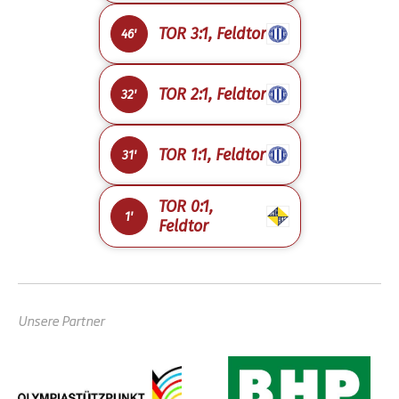
TOR 3:1, Feldtor
46'
TOR 2:1, Feldtor
32'
TOR 1:1, Feldtor
31'
TOR 0:1,
1'
Feldtor
Unsere Partner