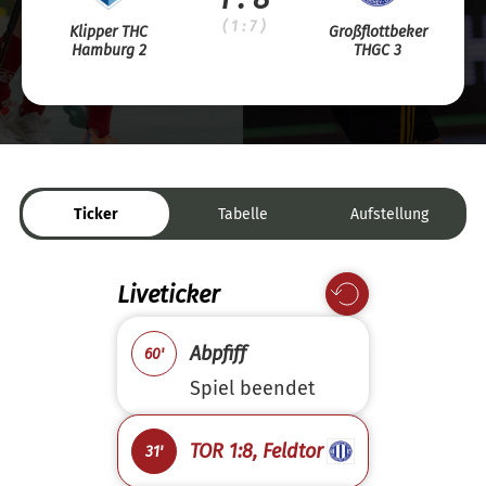
( 1 : 7 )
Klipper THC
Großflottbeker
Hamburg 2
THGC 3
Ticker
Tabelle
Aufstellung
Liveticker
Abpfiff
60'
Spiel beendet
TOR 1:8, Feldtor
31'