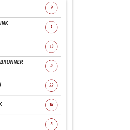
9
INK
1
13
GBRUNNER
5
H
22
K
18
3