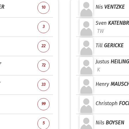
ER
Nis
VENTZKE
10
Sven
KATENBR
3
TW
Till
GERICKE
22
Justus
HEILIN
T
72
K
Henry
MAUSC
33
Christoph
FOC
99
Nils
BOYSEN
5