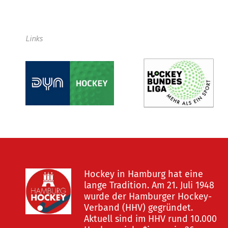
Links
Hockey in Hamburg hat eine
lange Tradition. Am 21. Juli 1948
wurde der Hamburger Hockey-
Verband (HHV) gegründet.
Aktuell sind im HHV rund 10.000