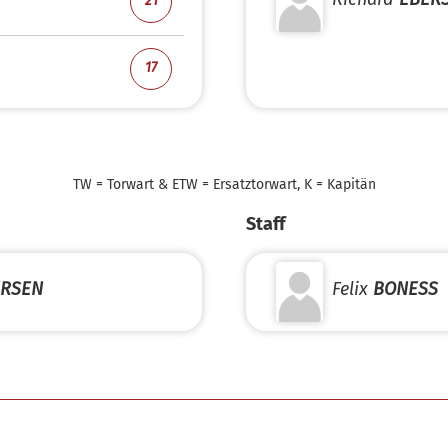
21
17
TW = Torwart & ETW = Ersatztorwart, K = Kapitän
Staff
ERSEN
Felix
BONESS