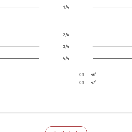
1/4
2/4
3/4
4/4
0:1
46’
0:1
47’