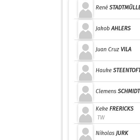
René
STADTMÜLL
Jakob
AHLERS
Juan Cruz
VILA
Hauke
STEENTOF
Clemens
SCHMIDT
Keke
FRERICKS
TW
Nikolas
JURK