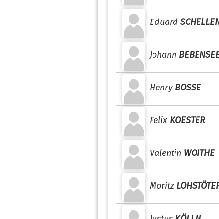
Eduard
SCHELLE
Johann
BEBENSE
Henry
BOSSE
Felix
KOESTER
Valentin
WOITHE
Moritz
LOHSTÖTE
Justus
KÖLLN