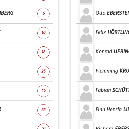
NBERG
Otto
EBERSTE
6
E
Felix
HÖRTLIN
10
Konrad
UEBIN
18
Flemming
KR
25
Fabian
SCHÜT
16
R
Finn Henrik
LI
55
Richard
EBERS