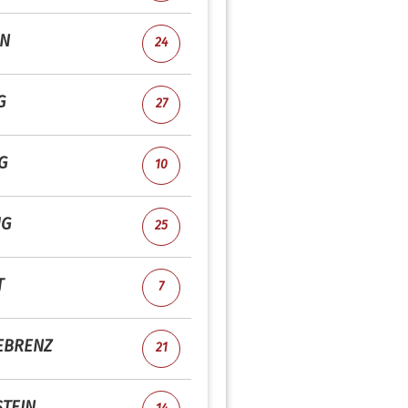
IN
24
G
27
G
10
UG
25
T
7
EBRENZ
21
TEIN