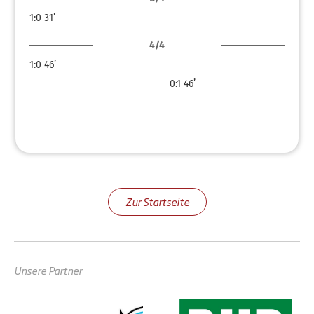
1:0
31’
4/4
1:0
46’
0:1
46’
Zur Startseite
Unsere Partner