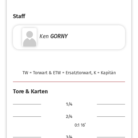
Staff
Ken
GORNY
TW = Torwart & ETW = Ersatztorwart, K = Kapitän
Tore & Karten
1/4
2/4
0:1
16’
3/4