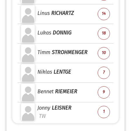
Linus
RICHARTZ
14
Lukas
DONNIG
18
Timm
STROHMENGER
10
Niklas
LENTGE
7
Bennet
RIEMEIER
9
Jonny
LEISNER
1
TW