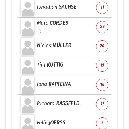
Jonathan
SACHSE
11
Marc
CORDES
29
K
Niclas
MÜLLER
20
Tim
KUTTIG
15
Jona
KAPTEINA
16
Richard
RASSFELD
17
Felix
JOERSS
3