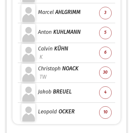
Marcel
AHLGRIMM
3
Anton
KUHLMANN
5
Calvin
KÜHN
6
K
Christoph
NOACK
30
TW
Jakob
BREUEL
4
Leopold
OCKER
10