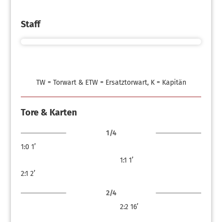
Staff
TW = Torwart & ETW = Ersatztorwart, K = Kapitän
Tore & Karten
1/4
1:0
1’
1:1
1’
2:1
2’
2/4
2:2
16’