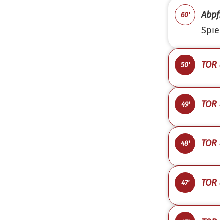
Abpfi
60'
Spie
TOR 
50'
TOR 
49'
TOR 
48'
TOR 
47'