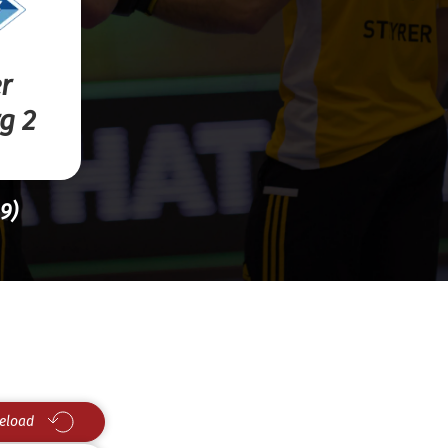
r
g 2
9)
eload