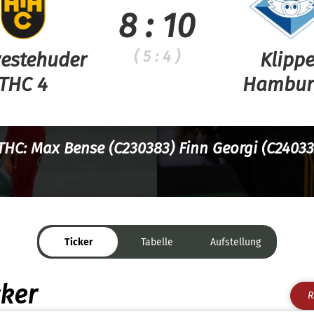
8 : 10
( 5 : 4 )
estehuder
Klippe
THC 4
Hambur
HTHC: Max Bense (C230383) Finn Georgi (C24033
Ticker
Tabelle
Aufstellung
cker
R