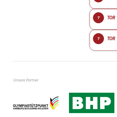
TOR 1
1'
TOR 
1'
Unsere Partner