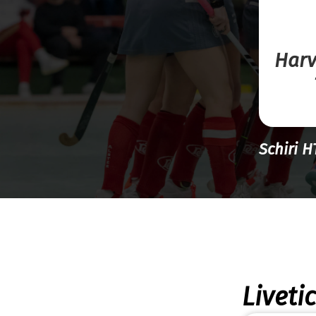
Harv
Schiri 
Liveti