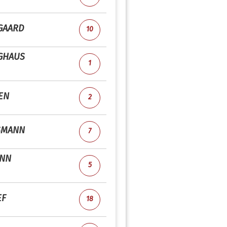
GAARD
10
GHAUS
1
EN
2
SMANN
7
NN
5
EF
18