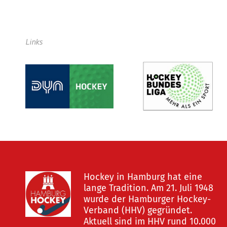
Links
Hockey in Hamburg hat eine
lange Tradition. Am 21. Juli 1948
wurde der Hamburger Hockey-
Verband (HHV) gegründet.
Aktuell sind im HHV rund 10.000