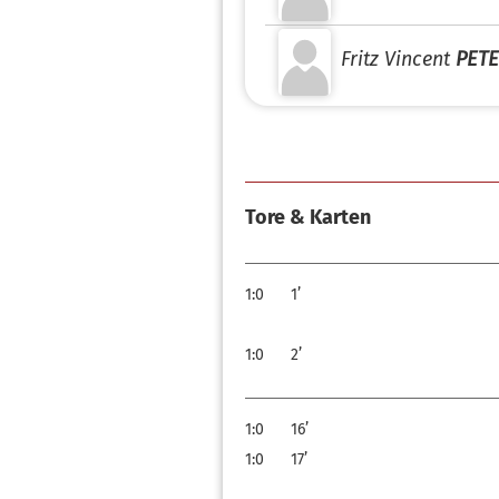
Fritz Vincent
PET
Tore & Karten
1:0
1’
1:0
2’
1:0
16’
1:0
17’