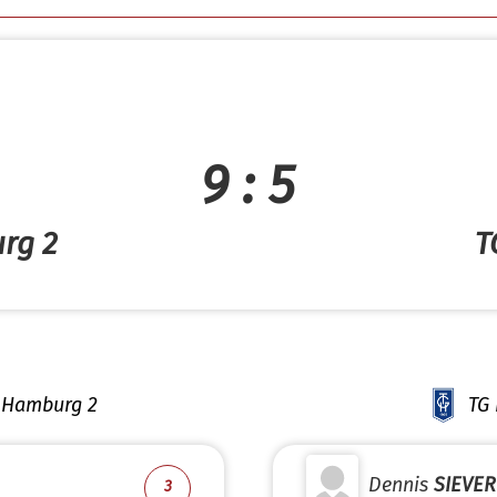
9 : 5
rg 2
T
r Hamburg 2
TG 
Dennis
SIEVER
3