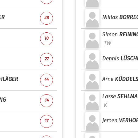
ER
Niklas
BORRE
28
Simon
REININ
10
TW
Dennis
LÜSCH
27
HLÄGER
Arne
KÜDDEL
44
Lasse
SEHLMA
NG
14
K
Jeroen
VERHO
17