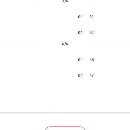
3/4
0:1
31’
0:1
32’
4/4
0:1
46’
0:1
47’