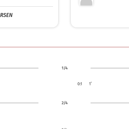
ERSEN
1/4
0:1
1’
2/4