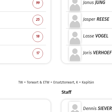
Janus
JUNG
99
Jasper
REESE
25
Lasse
VOGEL
18
Joris
VERHOEF
17
TW = Torwart & ETW = Ersatztorwart, K = Kapitän
Staff
Dennis
SIEVER