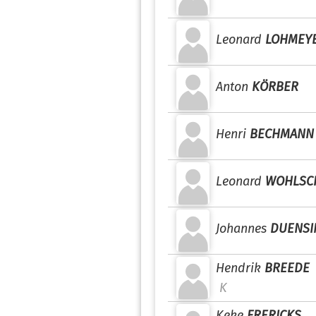
Leonard
LOHMEY
Anton
KÖRBER
Henri
BECHMANN
Leonard
WOHLSC
Johannes
DUENSI
Hendrik
BREEDE
K
Keke
FRERICKS