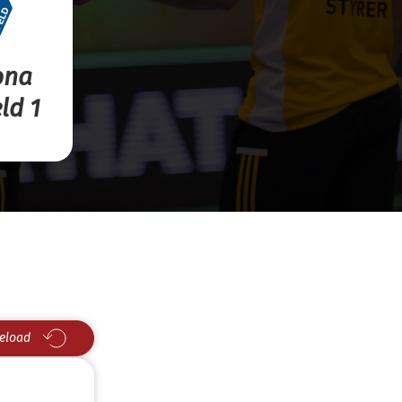
ona
ld 1
eload