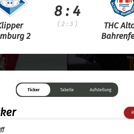
8 : 4
( 2 : 3 )
Klipper
THC Alt
mburg 2
Bahrenfe
Ticker
Tabelle
Aufstellung
cker
R
ff