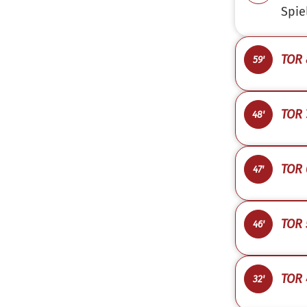
Spie
TOR 
59'
TOR 
48'
TOR 
47'
TOR 
46'
TOR 
32'