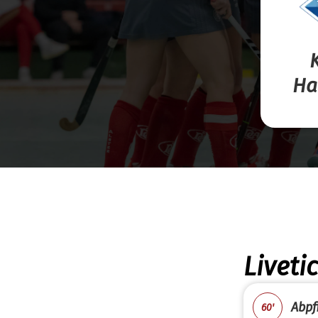
Ha
Liveti
Abpfi
60'