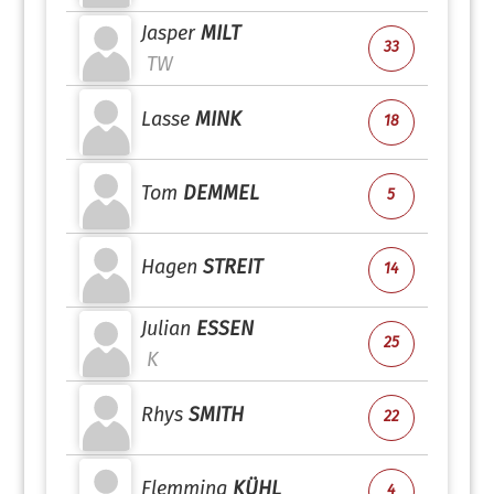
Jasper
MILT
33
TW
Lasse
MINK
18
Tom
DEMMEL
5
Hagen
STREIT
14
Julian
ESSEN
25
K
Rhys
SMITH
22
Flemming
KÜHL
4