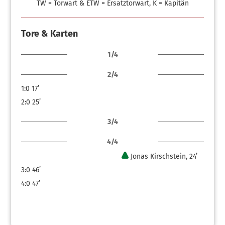
TW = Torwart & ETW = Ersatztorwart, K = Kapitän
Tore & Karten
1/4
2/4
1:0
17’
2:0
25’
3/4
4/4
Jonas Kirschstein, 24’
3:0
46’
4:0
47’