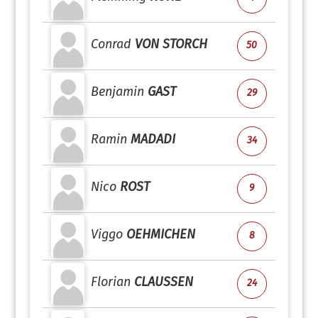
Conrad
VON STORCH
50
Benjamin
GAST
29
Ramin
MADADI
34
Nico
ROST
9
Viggo
OEHMICHEN
8
Florian
CLAUSSEN
24