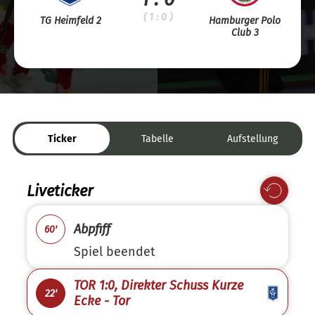
( 1 : 0 )
TG Heimfeld 2
Hamburger Polo
Club 3
Ticker
Tabelle
Aufstellung
Liveticker
Abpfiff
60'
Spiel beendet
TOR 1:0, Direkter Schuss Kurze
22'
Ecke - Tor