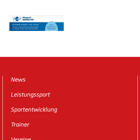
News
Leistungssport
Sportentwicklung
Trainer
Vereine