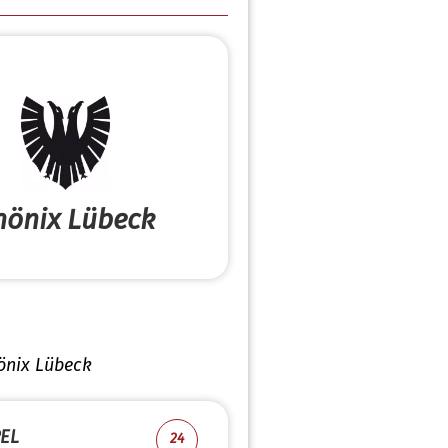
hönix Lübeck
önix Lübeck
EL
24