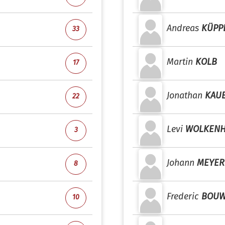
Andreas
KÜPP
33
Martin
KOLB
17
Jonathan
KAU
22
Levi
WOLKENH
3
Johann
MEYER
8
Frederic
BOU
10