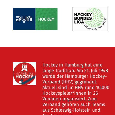
Hockey in Hamburg hat eine
lange Tradition. Am 21. Juli 1948
wurde der Hamburger Hockey-
Verband (HHV) gegründet.
Aktuell sind im HHV rund 10.000
Hockeyspieler*innen in 26
Vereinen organisiert. Zum
Verband gehören auch Teams
aus Schleswig-Holstein und