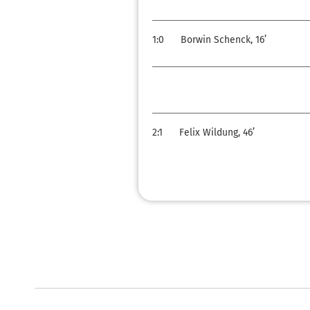
1:0
Borwin Schenck, 16’
2:1
Felix Wildung, 46’