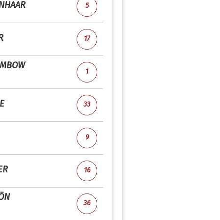
NHAAR
5
R
17
AMBOW
1
E
33
9
ER
16
ÖN
36