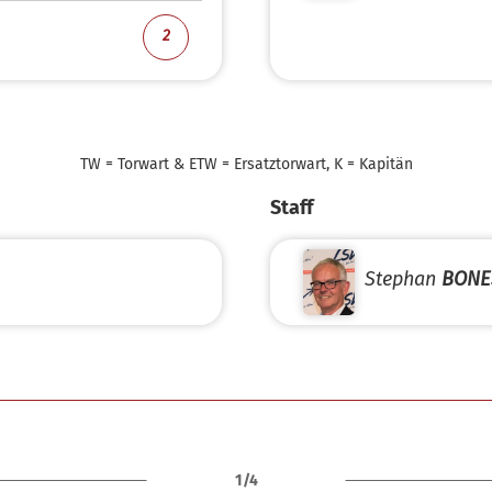
2
TW = Torwart & ETW = Ersatztorwart, K = Kapitän
Staff
Stephan
BONE
1/4