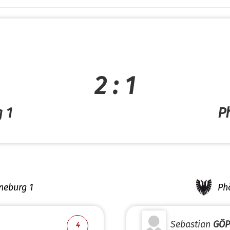
2 : 1
 1
P
neburg 1
Ph
Sebastian
GÖP
4