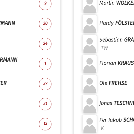
Marlin
WOLKE
9
RMANN
Hardy
FÖLSTE
30
Sebastian
GR
24
TW
ERMANN
Florian
KRAUS
1
TER
Ole
FREHSE
27
Jonas
TESCHN
21
Per Jakob
SCH
13
K