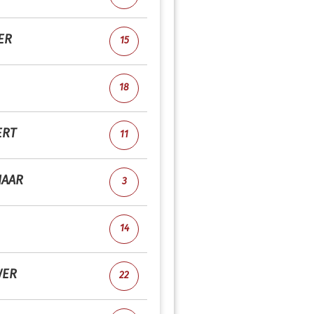
ER
15
18
ERT
11
AAR
3
14
WER
22