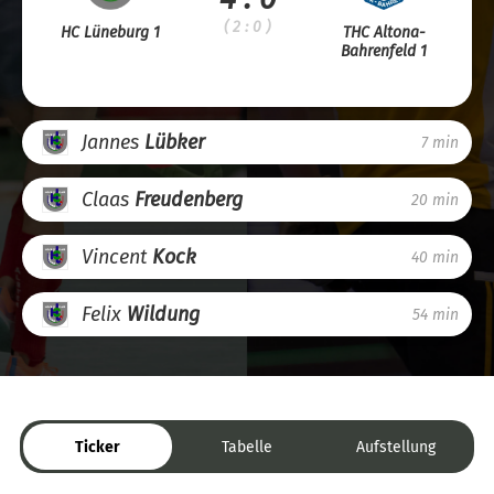
( 2 : 0 )
HC Lüneburg 1
THC Altona-
Bahrenfeld 1
Jannes
Lübker
7 min
Claas
Freudenberg
20 min
Vincent
Kock
40 min
Felix
Wildung
54 min
Ticker
Tabelle
Aufstellung