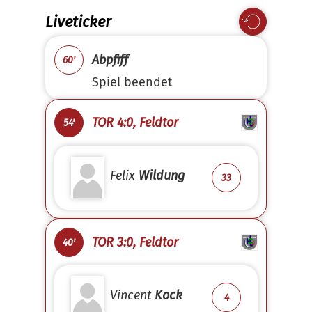
Liveticker
Abpfiff
60'
Spiel beendet
TOR 4:0, Feldtor
54'
Felix
Wildung
33
TOR 3:0, Feldtor
40'
Vincent
Kock
4