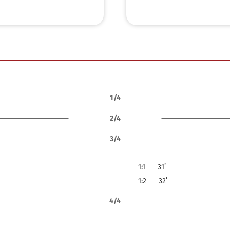
1/4
2/4
3/4
1:1
31’
1:2
32’
4/4