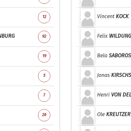
Vincent
KOCK
12
NBURG
Felix
WILDUN
92
Bela
SABORO
19
Jonas
KIRSCHS
5
Henri
VON DE
7
Ole
KREUTZER
26