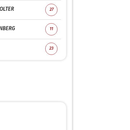
OLTER
27
NBERG
11
23