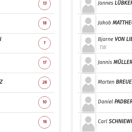
Jannes
LÜBKE
13
Jakob
MATTHE
18
N
Bjarne
VON L
1
TW
Jannis
MÜLLE
17
Z
Marten
BREUE
28
Daniel
PADBE
10
Carl
SCHNIEW
16