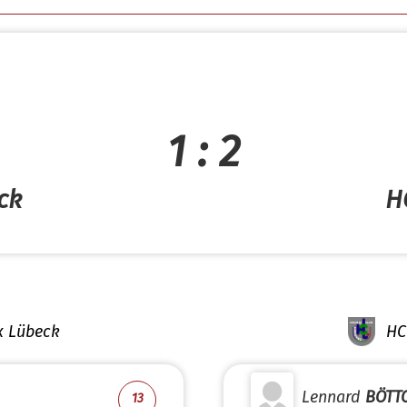
1 : 2
ck
H
x Lübeck
HC
Lennard
BÖTT
13