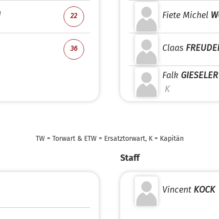
I
Fiete Michel
W
22
Claas
FREUDE
36
Falk
GIESELER
K
TW = Torwart & ETW = Ersatztorwart, K = Kapitän
Staff
Vincent
KOCK