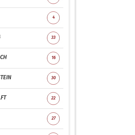
4
G
33
SCH
16
TEIN
30
LFT
22
27