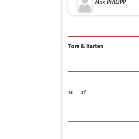
Max
PHILIPP
Tore & Karten
1:0
31’