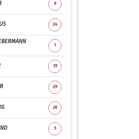
R
9
US
24
IEBERMANN
1
R
19
R
29
RG
26
IND
5