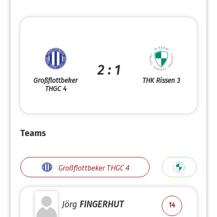
2 : 1
Großflottbeker
THK Rissen 3
THGC 4
Teams
Großflottbeker THGC 4
Jörg
FINGERHUT
14