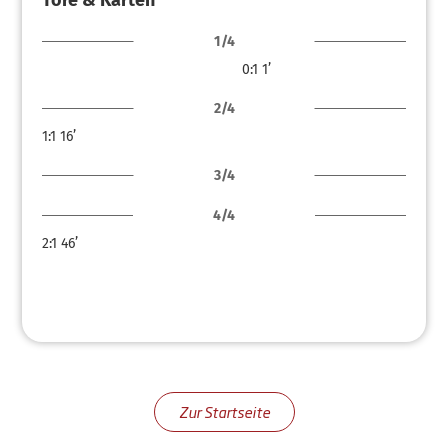
Tore & Karten
1/4
0:1
1’
2/4
1:1
16’
3/4
4/4
2:1
46’
Zur Startseite