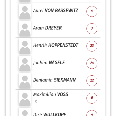
Aurel
VON BASSEWITZ
4
Aram
DREYER
3
Henrik
HOPPENSTEDT
23
Joakim
NÄGELE
24
Benjamin
SIEKMANN
22
Maximilian
VOSS
6
K
Dirk
WULLKOPF
9