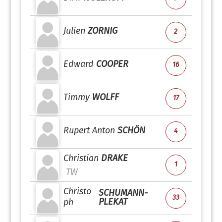
Julien
ZORNIG
2
Edward
COOPER
16
Timmy
WOLFF
17
Rupert Anton
SCHÖN
4
Christian
DRAKE
1
TW
Christo
SCHUMANN-
33
PLEKAT
ph