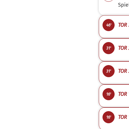
Spie
TOR 
46'
TOR 
31'
TOR 2
31'
TOR 1
16'
TOR 
16'