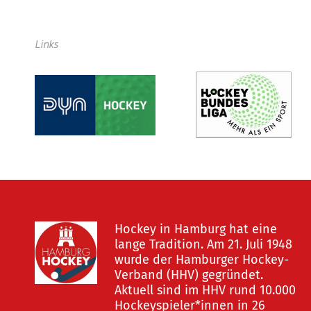
Links
Hockey in Hamburg hat eine
lange Tradition. Am 21. Juli 1948
wurde der Hamburger Hockey-
Verband (HHV) gegründet.
Aktuell sind im HHV rund 10.000
Hockeyspieler*innen in 26