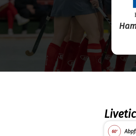
Ham
Liveti
Abpfi
60'