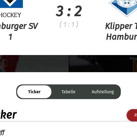
3 : 2
( 1 : 1 )
burger SV
Klipper
1
Hambur
Ticker
Tabelle
Aufstellung
cker
R
ff