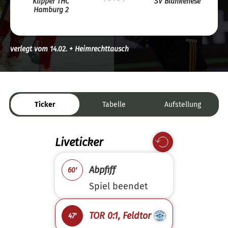
Klipper THC
SV Blankenese
Hamburg 2
verlegt vom 14.02. + Heimrechttausch
Ticker
Tabelle
Aufstellung
Liveticker
Abpfiff
60'
Spiel beendet
TOR 0:1, Feldtor
47'