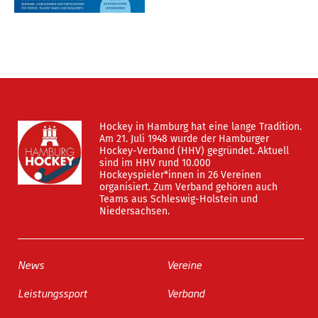
Hockey in Hamburg hat eine lange Tradition.
Am 21. Juli 1948 wurde der Hamburger
Hockey-Verband (HHV) gegründet. Aktuell
sind im HHV rund 10.000
Hockeyspieler*innen in 26 Vereinen
organisiert. Zum Verband gehören auch
Teams aus Schleswig-Holstein und
Niedersachsen.
News
Vereine
Leistungssport
Verband