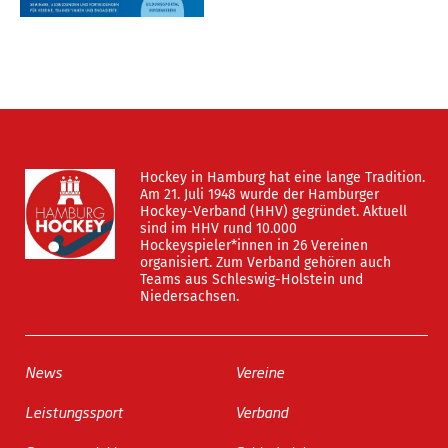
Hockey in Hamburg hat eine lange Tradition.
Am 21. Juli 1948 wurde der Hamburger
Hockey-Verband (HHV) gegründet. Aktuell
sind im HHV rund 10.000
Hockeyspieler*innen in 26 Vereinen
organisiert. Zum Verband gehören auch
Teams aus Schleswig-Holstein und
Niedersachsen.
News
Vereine
Leistungssport
Verband