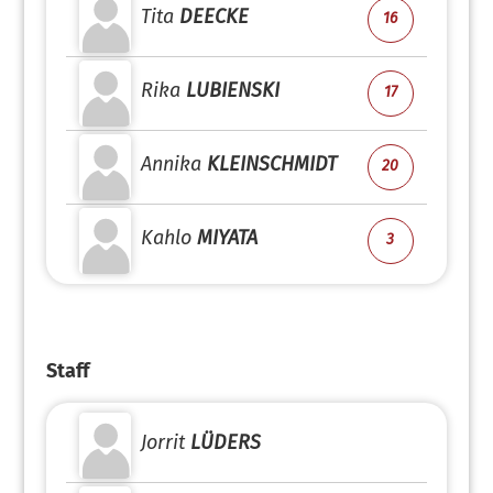
Tita
DEECKE
16
Rika
LUBIENSKI
17
Annika
KLEINSCHMIDT
20
Kahlo
MIYATA
3
Staff
Jorrit
LÜDERS