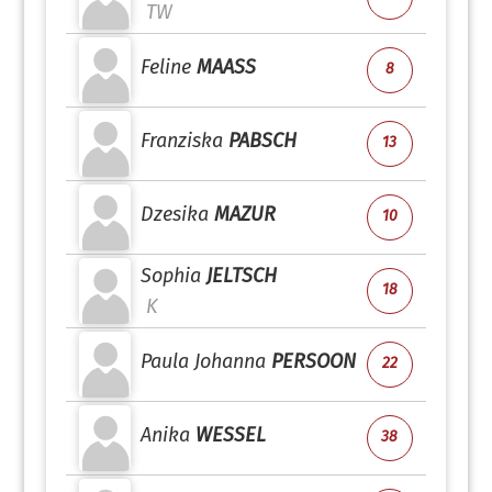
TW
Feline
MAASS
8
Franziska
PABSCH
13
Dzesika
MAZUR
10
Sophia
JELTSCH
18
K
Paula Johanna
PERSOON
22
Anika
WESSEL
38