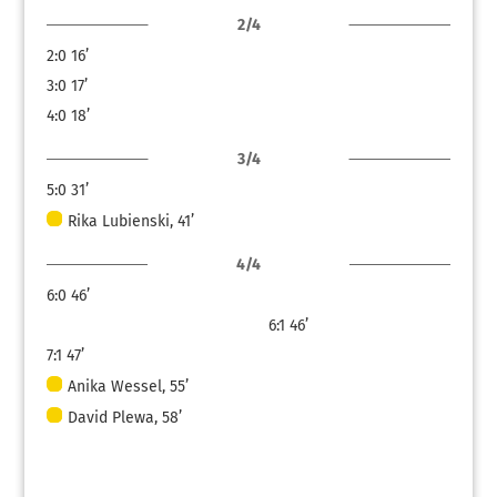
2/4
2:0
16’
3:0
17’
4:0
18’
3/4
5:0
31’
Rika Lubienski, 41’
4/4
6:0
46’
6:1
46’
7:1
47’
Anika Wessel, 55’
David Plewa, 58’