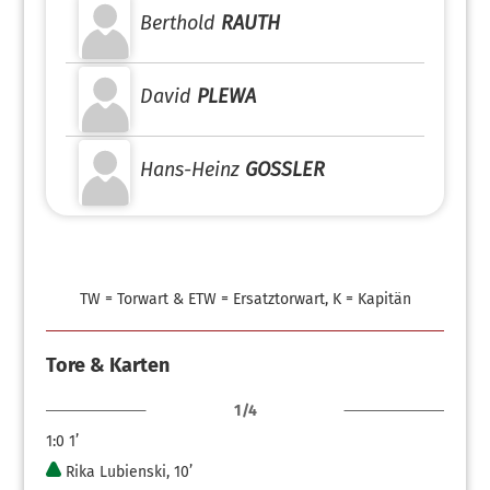
Berthold
RAUTH
David
PLEWA
Hans-Heinz
GOSSLER
TW = Torwart & ETW = Ersatztorwart, K = Kapitän
Tore & Karten
1/4
1:0
1’
Rika Lubienski, 10’