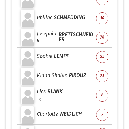
Philine
SCHMEDDING
10
Josephin
BRETTSCHNEID
76
ER
e
Sophie
LEMPP
25
Kiana Shahin
PIROUZ
23
Lies
BLANK
8
K
Charlotte
WEIDLICH
7