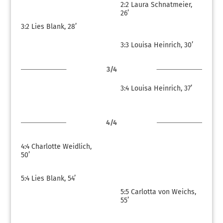
2:2
Laura Schnatmeier,
26’
3:2
Lies Blank, 28’
3:3
Louisa Heinrich, 30’
3/4
3:4
Louisa Heinrich, 37’
4/4
4:4
Charlotte Weidlich,
50’
5:4
Lies Blank, 54’
5:5
Carlotta von Weichs,
55’