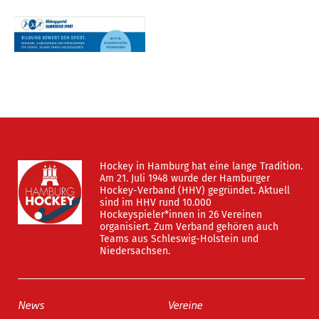
Hockey in Hamburg hat eine lange Tradition.
Am 21. Juli 1948 wurde der Hamburger
Hockey-Verband (HHV) gegründet. Aktuell
sind im HHV rund 10.000
Hockeyspieler*innen in 26 Vereinen
organisiert. Zum Verband gehören auch
Teams aus Schleswig-Holstein und
Niedersachsen.
News
Vereine