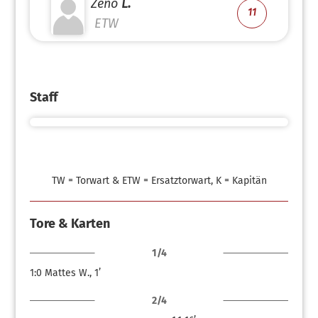
Zeno
L.
11
ETW
Staff
TW = Torwart & ETW = Ersatztorwart, K = Kapitän
Tore & Karten
1/4
1:0
Mattes W., 1’
2/4