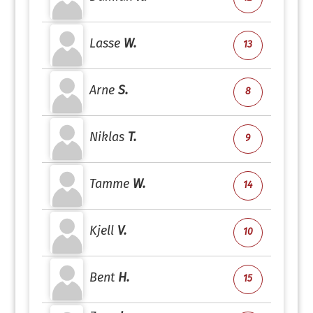
Lasse
W.
13
Arne
S.
8
Niklas
T.
9
Tamme
W.
14
Kjell
V.
10
Bent
H.
15