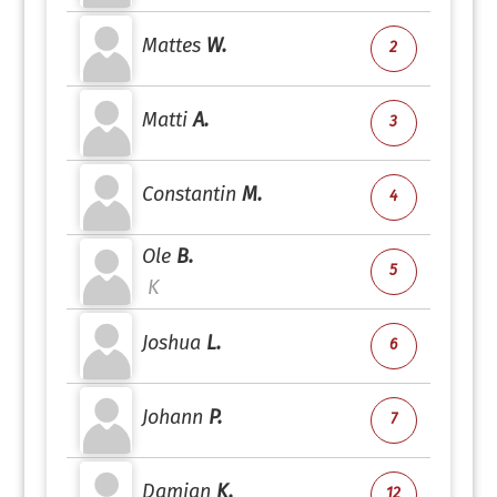
Mattes
W.
2
Matti
A.
3
Constantin
M.
4
Ole
B.
5
K
Joshua
L.
6
Johann
P.
7
Damian
K.
12