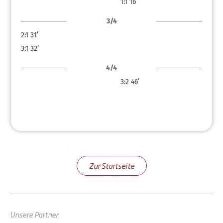
1:1
16’
3/4
2:1
31’
3:1
32’
4/4
3:2
46’
Zur Startseite
Unsere Partner