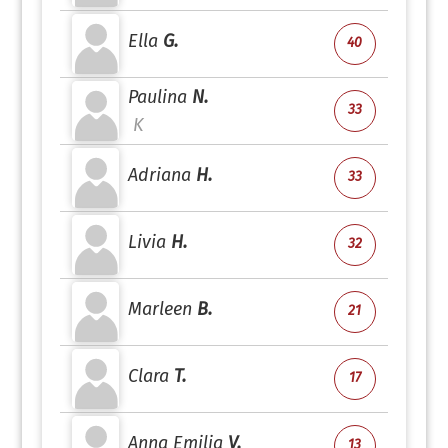
Ella
G.
40
Paulina
N.
33
K
Adriana
H.
33
Livia
H.
32
Marleen
B.
21
Clara
T.
17
Anna Emilia
V.
13