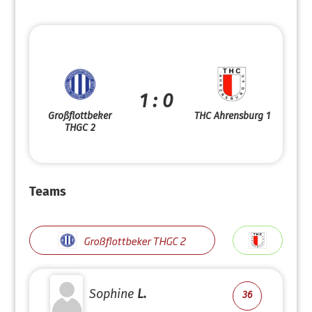
1 : 0
Großflottbeker
THC Ahrensburg 1
THGC 2
Teams
Großflottbeker THGC 2
Sophine
L.
36