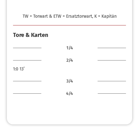
TW = Torwart & ETW = Ersatztorwart, K = Kapitän
Tore & Karten
1/4
2/4
1:0
13’
3/4
4/4