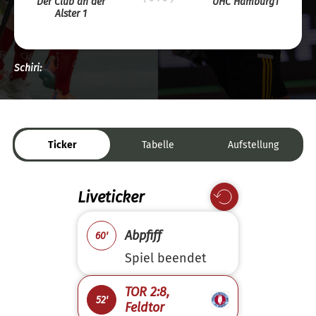
Der Club an der
UHC Hamburg1
Alster 1
Schiri:
Ticker
Tabelle
Aufstellung
Liveticker
Abpfiff
60'
Spiel beendet
TOR 2:8,
52'
Feldtor