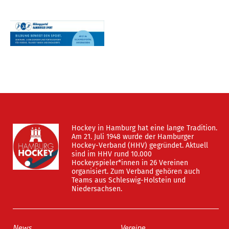
Hockey in Hamburg hat eine lange Tradition.
Am 21. Juli 1948 wurde der Hamburger
Hockey-Verband (HHV) gegründet. Aktuell
sind im HHV rund 10.000
Hockeyspieler*innen in 26 Vereinen
organisiert. Zum Verband gehören auch
Teams aus Schleswig-Holstein und
Niedersachsen.
News
Vereine