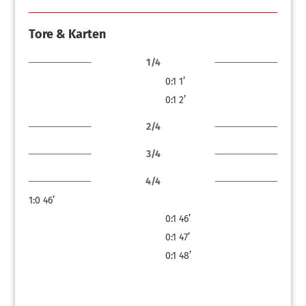
Tore & Karten
1/4
0:1
1’
0:1
2’
2/4
3/4
4/4
1:0
46’
0:1
46’
0:1
47’
0:1
48’