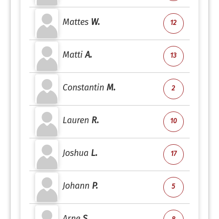
Mattes
W.
12
Matti
A.
13
Constantin
M.
2
Lauren
R.
10
Joshua
L.
17
Johann
P.
5
Arne
S.