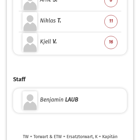
8
Niklas
T.
11
Kjell
V.
16
Staff
Benjamin
LAUB
TW = Torwart & ETW = Ersatztorwart, K = Kapitän