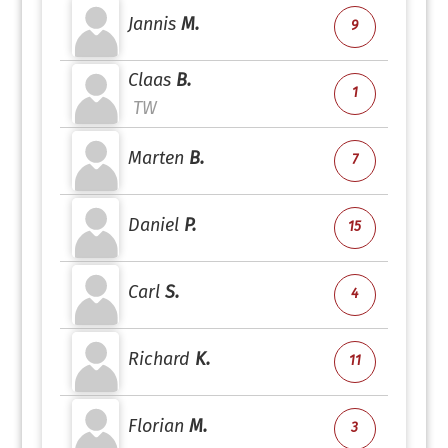
Jannis
M.
9
Claas
B.
1
TW
Marten
B.
7
Daniel
P.
15
Carl
S.
4
Richard
K.
11
Florian
M.
3