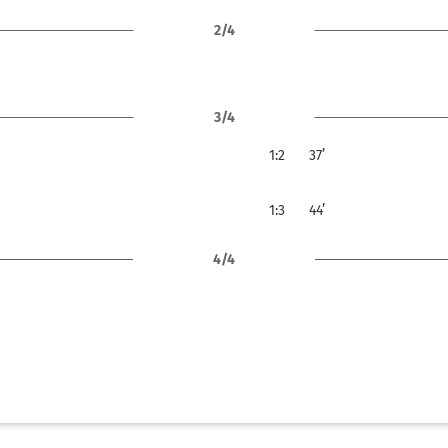
2/4
3/4
1:2
37’
1:3
44’
4/4