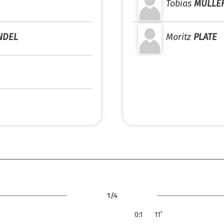
Tobias
MÜLLE
NDEL
Moritz
PLATE
1/4
0:1
11’