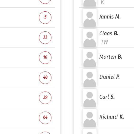
K
Jannis
M.
5
Claas
B.
33
TW
Marten
B.
10
Daniel
P.
48
Carl
S.
39
Richard
K.
64