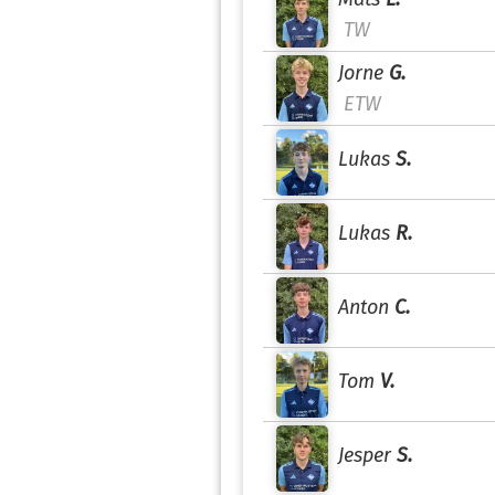
TW
Jorne
G.
ETW
Lukas
S.
Lukas
R.
Anton
C.
Tom
V.
Jesper
S.