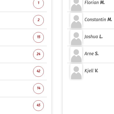
Florian
M.
1
Constantin
M.
2
Joshua
L.
15
Arne
S.
24
Kjell
V.
42
14
45