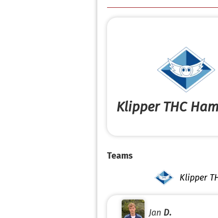
Klipper THC Ham
Teams
Klipper 
Jan
D.