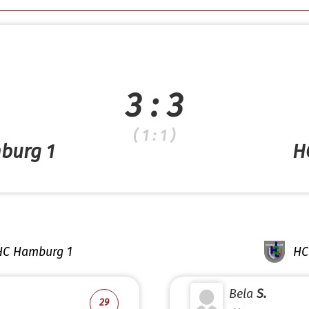
3 : 3
( 1 : 1 )
burg 1
H
THC Hamburg 1
HC
Bela
S.
29