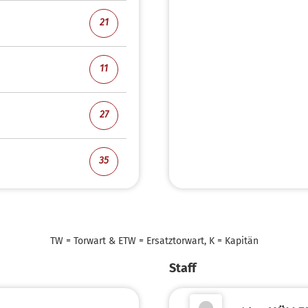
21
11
27
35
TW = Torwart & ETW = Ersatztorwart, K = Kapitän
Staff