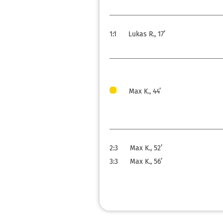
1:1
Lukas R., 17’
Max K., 44’
2:3
Max K., 52’
3:3
Max K., 56’