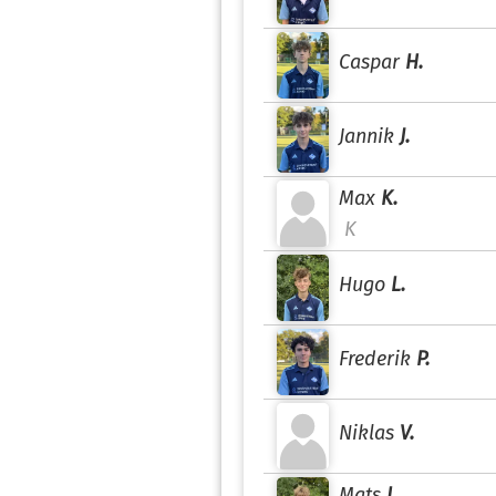
Caspar
H.
Jannik
J.
Max
K.
K
Hugo
L.
Frederik
P.
Niklas
V.
Mats
L.