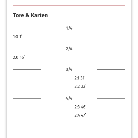
Tore & Karten
1/4
1:0
1’
2/4
2:0
16’
3/4
2:1
31’
2:2
32’
4/4
2:3
46’
2:4
47’