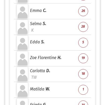
Emma
C.
26
Selma
S.
28
K
Edda
S.
5
Zoe Florentine
H.
19
Carlotta
D.
18
TW
Matilda
W.
1
Frieda
G.