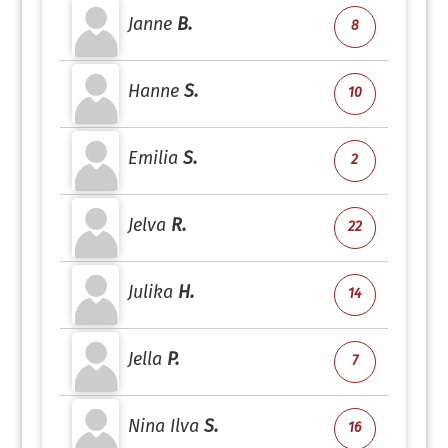
Janne
B.
8
Hanne
S.
10
Emilia
S.
2
Jelva
R.
22
Julika
H.
14
Jella
P.
7
Nina Ilva
S.
16