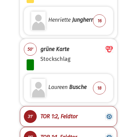
Henriette
Jungherr
16
grüne Karte
50'
Stockschlag
Laureen
Busche
18
TOR 1:2, Feldtor
31'