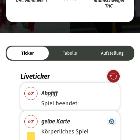
DHC Hannover 1
Braunschweiger
THC
Ticker
Tabelle
Aufstellung
Liveticker
Abpfiff
60'
Spiel beendet
gelbe Karte
60'
Körperliches Spiel